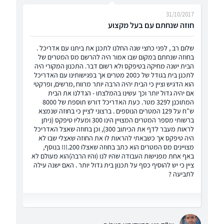
31/10/2017
חוזה שנחתם עם בעל מקצוע
שלום רב , לפני כחצי שנה החלנו לתכנן את ביתנו עם אדריכל .
בחוזה שנחתם במקום שבו אמור היה להרשם מס המטרים של
הבית ישנה מחיקה בטיפקס ולא רשום דבר. התכנון המקורי היה
לתכנן בית בגודל של כ200 מטרים אך בפגישותינו עם האדריכל
הוא הדגיש וציין כי הבית יהיה הרבה יותר מרווח ,מרשים, ופרקטי
אם יהיה גדול יותר וכך עשינו בהמלצתו - הגדלנו את הבית
המתוכנן ל329 מטר. כעת האדריכל דורש תוספת של 8000
ש"ח על 129 המטרים הנוספים . ברצוני לציין כי בחוזה שנמצא
ברשותי מספר המטרים המצויין הינו 300 ומעליו טיפקס (ניתן
לראות מעבר לדף את הכיתוב 300), וכן בחוזה שאצל האדריכל
היה טיפקס אך כשבאתי להראות לו את החוזה שאצלי שבו לא
מצויינים מס המטרים הוא כתב בחוזה שאצלו 200.!!! בנוסף,
באף אחת מפגישות העבודה שהיו לנו (והיו הרבה)הוא מעולם לא
ציין כי יש להוסיף כסף על תכנון בית גדול יותר . האם ישנה עילה
לתביעה ?