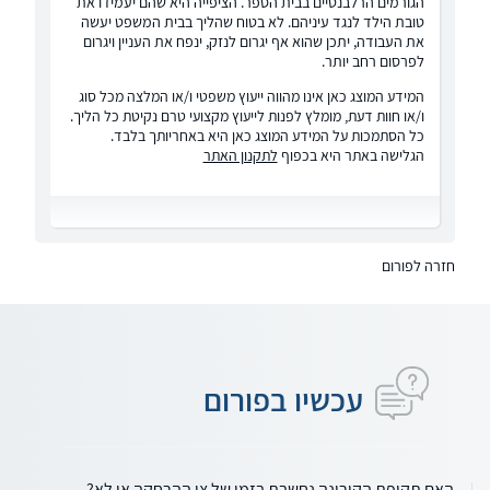
הגורמים הרלבנטיים בבית הספר. הציפייה היא שהם יעמידו את
טובת הילד לנגד עיניהם. לא בטוח שהליך בבית המשפט יעשה
את העבודה, יתכן שהוא אף יגרום לנזק, ינפח את העניין ויגרום
לפרסום רחב יותר.
המידע המוצג כאן אינו מהווה ייעוץ משפטי ו/או המלצה מכל סוג
ו/או חוות דעת, מומלץ לפנות לייעוץ מקצועי טרם נקיטת כל הליך.
כל הסתמכות על המידע המוצג כאן היא באחריותך בלבד.
הגלישה באתר היא בכפוף
לתקנון האתר
חזרה לפורום
עכשיו בפורום
האם תקופת הקורונה נחשבת בזמן של צו ההרחקה או לא?