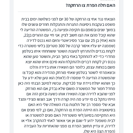
האם חלה הפרת צו הרחקה?
הוצאתי נגד אחי צו הרחקה של 30 יום לפני כשלושה ימים בבית
משפט בעקבות ניסיונות התגרות והתנקלות חוזרים ונשנים שלו
במשך שנים ובסופם גם תקיפה ופציעה בי., המשטרה הודיעה לי
שהוא קיבל מהם את הצו חשוב לציין. אני חיי עם ההורים בן22,
והוא (אחי) בן 25 עם עבר פסיכיאטרי והיום הוא נכנס לדירה
(שממנה יש עליו איסור קרבה של 300 מטרים) בליווי משטרה כדי
לקחת בגדים ולהתרחץ לטענת השוטר ששוחחתי איתו בטלפון
מחדרי כדי לא להחתקל באחי בתוך הבית, והשוטר טען שהוא
נכנס רק לקחת דברים ולהתקלח והוא סיכם איתו שהוא יוצא
משם בכוחות עצמו, כלומר הם השאירו אותו בדירה והלכו
וכשאמרתי לשוטר בטלפון שאחי מורחק מהדירה והוא קיבל צו
שהמשטרה הודיעה לי שמסרו לו (לאחי) הוא טען שלא ידע על
כך ושהוא ישלח ניידת עוד 20דקות. עכשיו למיטב הבנתי היה כאן
מחדל חמור של המשטרה משום שלא נבדק אם הוא מורחק
לפני שהובא לדירה שבה השאירו אותו כשעה ובזמן הזה אם
הייתי נתקל בו מי יודע מה היה קורה ודרך אגב הוגשו מצידי ומצד
אבא שלי מספר רב של תלונות נגדו השאלה שלי היא האם
בסיטואציה הזו הייתה הפרת צו הרחקה?, ואם כן, למי פונים אם
היא התקיימה בסיוע/ליווי משטרתי? האם פונים למשטרה או
לבית משפט? ידוע לי שגם אן אני אאשר לאחי להתקרב אליי או
לדירה, זו עדיין תחשב הפרת צו מפני שהאחריות על העבירה
(הפרת הצו) היא שלו.