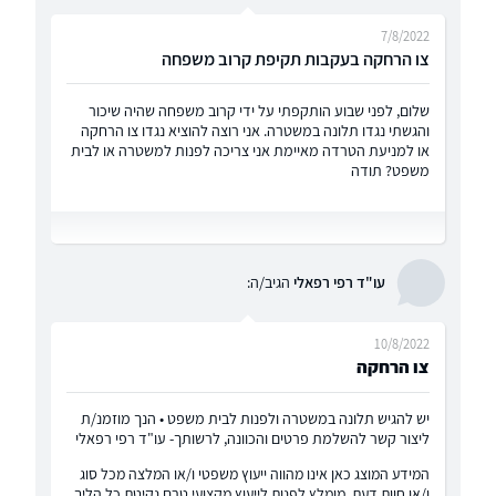
7/8/2022
צו הרחקה בעקבות תקיפת קרוב משפחה
שלום, לפני שבוע הותקפתי על ידי קרוב משפחה שהיה שיכור
והגשתי נגדו תלונה במשטרה. אני רוצה להוציא נגדו צו הרחקה
או למניעת הטרדה מאיימת אני צריכה לפנות למשטרה או לבית
משפט? תודה
עו"ד רפי רפאלי
הגיב/ה:
10/8/2022
צו הרחקה
יש להגיש תלונה במשטרה ולפנות לבית משפט • הנך מוזמנ/ת
ליצור קשר להשלמת פרטים והכוונה, לרשותך- עו"ד רפי רפאלי
המידע המוצג כאן אינו מהווה ייעוץ משפטי ו/או המלצה מכל סוג
ו/או חוות דעת, מומלץ לפנות לייעוץ מקצועי טרם נקיטת כל הליך.