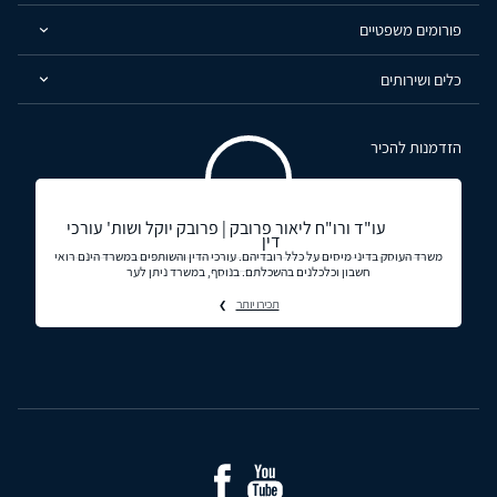
פורומים משפטיים
כלים ושירותים
הזדמנות להכיר
עו"ד ורו"ח ליאור פרובק | פרובק יוקל ושות' עורכי
דין
משרד העוסק בדיני מיסים על כלל רובדיהם. עורכי הדין והשותפים במשרד הינם רואי
חשבון וכלכלנים בהשכלתם. בנוסף, במשרד ניתן לער
תכירו יותר