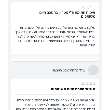
22/10/2013
אימות חתימה ע"י נוטריון בהסכם חיים
משותפים
שלום רב, אני ובת הזוג שלי מעוניינים לחתום על הסכם הורות
וחיים משותפים. הבנתי שזהו הסכם ככל הסכם והוא יכול להיערך
על ידי עורך דין. שאלתי היא האם אנחנו יכולות לנסח אותו לבד
ואז לגשת לנוטריון לאימות החתימות? הדבר יחסוך לנו כסף רב.
תודה, עמית
עו"ד קרלוס קנכט
הגיב/ה:
22/10/2013
אישור הסכם חיים משותפים
שלום עמית! ראשית אומר כי כל הליך ו/או מסמך משפטי (זולת
אימות תצהירים וכו') אפשר לעשותם ללא עורך דין. יש כמה
דברים שבהם דרוש נוטריון. אפשר לאשר הסכם בפני נוטריון כמו