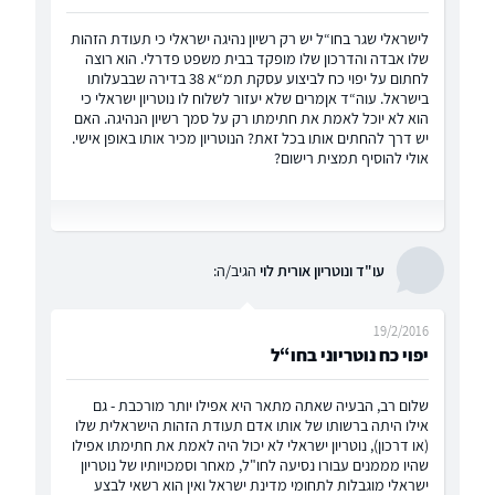
לישראלי שגר בחו“ל יש רק רשיון נהיגה ישראלי כי תעודת הזהות
שלו אבדה והדרכון שלו מופקד בבית משפט פדרלי. הוא רוצה
לחתום על יפוי כח לביצוע עסקת תמ“א 38 בדירה שבבעלותו
בישראל. עוה“ד אןמרים שלא יעזור לשלוח לו נוטריון ישראלי כי
הוא לא יוכל לאמת את חתימתו רק על סמך רשיון הנהיגה. האם
יש דרך להחתים אותו בכל זאת? הנוטריון מכיר אותו באופן אישי.
אולי להוסיף תמצית רישום?
עו"ד ונוטריון אורית לוי
הגיב/ה:
19/2/2016
יפוי כח נוטריוני בחו“ל
שלום רב, הבעיה שאתה מתאר היא אפילו יותר מורכבת - גם
אילו היתה ברשותו של אותו אדם תעודת הזהות הישראלית שלו
(או דרכון), נוטריון ישראלי לא יכול היה לאמת את חתימתו אפילו
שהיו מממנים עבורו נסיעה לחו"ל, מאחר וסמכויותיו של נוטריון
ישראלי מוגבלות לתחומי מדינת ישראל ואין הוא רשאי לבצע