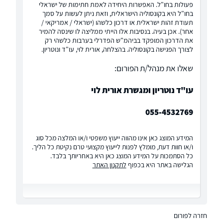
פעולות בחו"ל. האפשרות היחידה לאמת חתימות של ישראלי
בחו"ל היא בקונסוליה הישראלית, וזאת ניתן לעשות על סמך
תעודת זהות ישראלית או דרכון כלשהו (ישראלי / אמריקאי /
אחר). אכן בעיה. בנסיבות אלו הייתי ממליצה לו שינסה להמיר
את הדרכון המופקד בביהמ"ש הפדרלי בערבות כלשהי רק
לצורך הפגישה בקונסוליה. בהצלחה, אורית לוי, עו"ד ונוטריון.
שאלו את מנהל/ת הפורום:
עו"ד נוטריון ומגשרת אורית לוי
055-4532769
המידע המוצג כאן אינו מהווה ייעוץ משפטי ו/או המלצה מכל סוג
ו/או חוות דעת, מומלץ לפנות לייעוץ מקצועי טרם נקיטת כל הליך.
כל הסתמכות על המידע המוצג כאן היא באחריותך בלבד.
הגלישה באתר היא בכפוף
לתקנון האתר
חזרה לפורום