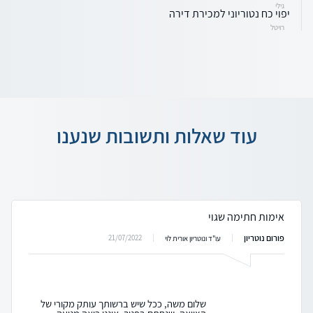
גילי
יפוי כח נטוריוני למכירת דירה
רויטל
עוד שאלות ותשובות שנענו
אימות חתימה שגוי
פורום נוטריון
21/07/2022
עו"ד ונוטריון אורית לוי
שלום משה, ככל שיש ברשותך עותק מקורי של