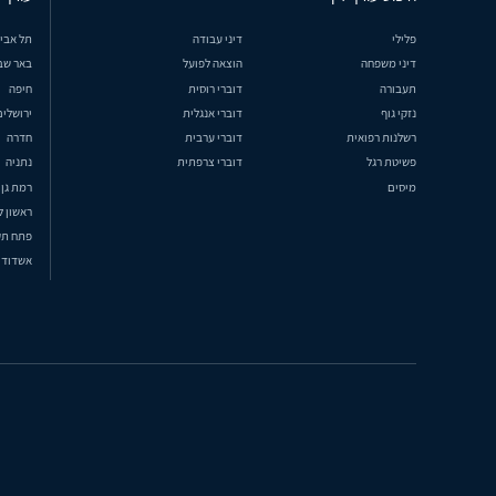
פלילי
דיני עבודה
תל אבי
דיני משפחה
הוצאה לפועל
באר שב
תעבורה
דוברי רוסית
חיפה
נזקי גוף
דוברי אנגלית
ירושלים
רשלנות רפואית
דוברי ערבית
חדרה
פשיטת רגל
דוברי צרפתית
נתניה
מיסים
רמת גן
ראשון ל
פתח תק
אשדוד