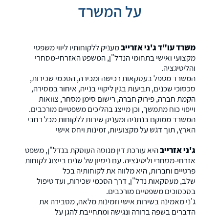
על המשרד
משרד עו"ד ג'ני אזרייב
מעניק ללקוחותיו ליווי משפטי
מקצועי ואישי בתחומי הנדל"ן, המשפט האזרחי-מסחרי
והליטיגציה.
המשרד מטפל בעסקאות רכישה ומכירה, הסכמי שכירות,
סכסוכי שכנים, תביעות בגין ליקויי בנייה, איחור במסירה,
הקמת חברה, פירוק חברה, רישום סימן מסחר, צוואות
וייפוי כוח מתמשך, וכן מייצג בהליכים משפטיים מורכבים.
המשרד ממוקם בנתניה ומעניק שירות ללקוחות מכל רחבי
הארץ, תוך דגש על מקצועיות, זמינות ויחס אישי
ג'ני אזרייב
היא עורכת דין מנוסה העוסקת בנדל"ן, משפט
אזרחי-מסחרי וליטיגציה. עם ניסיון של שנים בייצוג לקוחות
פרטיים וחברות, היא מלווה את לקוחותיה בכל
שלב, מעסקאות נדל"ן, דרך הסכמי שכירות, ועד טיפול
בסכסוכים משפטיים מורכבים.
ג'ני מאמינה בשירות אישי וזמינות מלאה, מסבירה את
הדברים בשפה ברורה ונגישה ומתחייבת להגן על