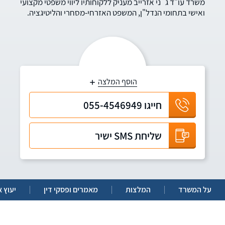
משרד עו"ד ג`ני אזרייב מעניק ללקוחותיו ליווי משפטי מקצועי
ואישי בתחומי הנדל"ן, המשפט האזרחי-מסחרי והליטיגציה.
הוסף המלצה
חייגו
055-4546949
שליחת SMS ישיר
על המשרד
המלצות
מאמרים ופסקי דין
יעוץ א