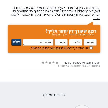
המידע המוצג כאן אינו מהווה ייעוץ משפטי ו/או המלצה מכל סוג ו/או חוות
דעת, מומלץ לפנות לייעוץ מקצועי טרם נקיטת כל הליך. כל הסתמכות על
המידע המוצג כאן היא באחריותך בלבד. הגלישה באתר היא בכפוף
לתקנון
האתר
רוצה שעורך דין יחזור אלייך?
מלא/י טופס ועו"ד יחזור אליך בהקדם!
נא
שלח
להזין
שם
טלפון
אימייל
תוכן
אני מסכים/ה
לתנאי השימוש
ומדיניות הפרטיות
מלא
הודעה
דרג עד כמה מדריך משפטי זה עזר לך:
6 אנשים דירגו בציון ממוצע של 4.3 מתוך 5
(פרסום ממומן)