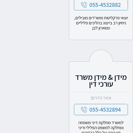
055-4532882
יוצאי פרקליטות ומשרדים מובילים,
ניסיון רב בייצוג בהליכים פליליים
וצווארון לבן
מידן & מידן משרד
עורכי דין
אזור הדרום
055-4532894
למשרד מחלקת דיני משפחה
ומחלקה למשפט הפלילי ודיני
תעבורה על כלל רבדיהם