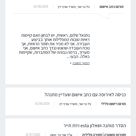
פורום כתב אישום
02/08/2026
גיל בר-אור, משרד עורכי דין
נתנאל שלום, ראשית, יש לבחון האם קיימות
ראיות טובות המפלילות אותך בביצוע
העבירה. אני לא מכיר את חומר הראיות, אך
נוכח העובדה שהוגש נגדך כתב אישום, אני
מעריך, ברמה גבוהה של הסתברות, שקיימות
כאלה. הבעי...
המשך תשובה
כניסה לאירופה עם כתב אישום שעדיין מתנהל
פורום רישום פלילי
01/08/2026
גיל בר-אור, משרד עורכי דין
הסדר מותנה ושאלון esta ויזת תייר
חקירות משטרה | חקירה פלילית
31/07/2026
עו"ד אורי בר- משה