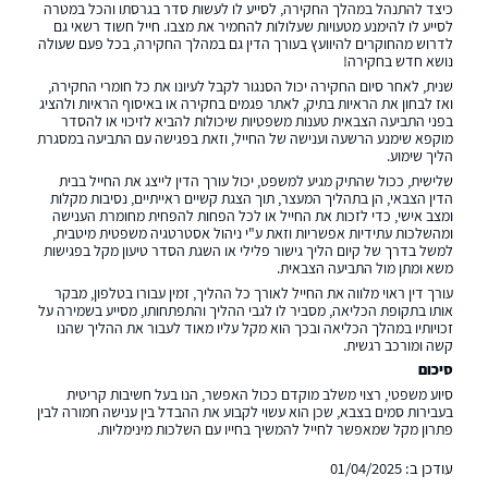
כיצד להתנהל במהלך החקירה, לסייע לו לעשות סדר בגרסתו והכל במטרה
לסייע לו להימנע מטעויות שעלולות להחמיר את מצבו. חייל חשוד רשאי גם
לדרוש מהחוקרים להיוועץ בעורך הדין גם במהלך החקירה, בכל פעם שעולה
נושא חדש בחקירה!
שנית, לאחר סיום החקירה יכול הסנגור לקבל לעיונו את כל חומרי החקירה,
ואז לבחון את הראיות בתיק, לאתר פגמים בחקירה או באיסוף הראיות ולהציג
בפני התביעה הצבאית טענות משפטיות שיכולות להביא לזיכוי או להסדר
מוקפא שימנע הרשעה וענישה של החייל, וזאת בפגישה עם התביעה במסגרת
הליך שימוע.
שלישית, ככול שהתיק מגיע למשפט, יכול עורך הדין לייצג את החייל בבית
הדין הצבאי, הן בתהליך המעצר, תוך הצגת קשיים ראייתיים, נסיבות מקלות
ומצב אישי, כדי לזכות את החייל או לכל הפחות להפחית מחומרת הענישה
ומהשלכות עתידיות אפשריות וזאת ע"י ניהול אסטרטגיה משפטית מיטבית,
למשל בדרך של קיום הליך גישור פלילי או השגת הסדר טיעון מקל בפגישות
משא ומתן מול התביעה הצבאית.
עורך דין ראוי מלווה את החייל לאורך כל ההליך, זמין עבורו בטלפון, מבקר
אותו בתקופת הכליאה, מסביר לו לגבי ההליך והתפתחותו, מסייע בשמירה על
זכויותיו במהלך הכליאה ובכך הוא מקל עליו מאוד לעבור את ההליך שהנו
קשה ומורכב רגשית.
סיכום
סיוע משפטי, רצוי משלב מוקדם ככול האפשר, הנו בעל חשיבות קריטית
בעבירות סמים בצבא, שכן הוא עשוי לקבוע את ההבדל בין ענישה חמורה לבין
פתרון מקל שמאפשר לחייל להמשיך בחייו עם השלכות מינימליות.
עודכן ב: 01/04/2025