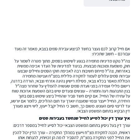
אם חייל קרוב לכם נעצר בחשד לביצוע עבירת סמים בצבא, מאמר זה נועד
עבורכם – חשוב שתכירו:
צה"ל נוקט מדיניות מחמירה בנוגע לשימוש בסמים, מתוך מטרה לשמור על
חוק, משמעת ומוכנות מבצעית. בניגוד למדיניות של העדר אכיפה ממשית
באזרחות, צה"ל מייחס חשיבות רבה לאכיפת חוקי הסמים וחיילים שבצעו
עבירות סמים עלולים לעמוד לחקירה פלילית במצ"ח וענישה מחמירה
הכוללת מאסר בכלא צבאי, פסילת רישיון נהיגה אזרחי וצבאי, הורדה בדרגה,
רישום פלילי ועמידה בפני וועדת סמים שעשויה להמליץ על שחרור מצה"ל
בגין התנהגות רעה וחמורה – עונשים וצעדים שיש בהם השפעות ארוכות טווח
על עתידו של החייל. אם קיים חשד סביר שהחייל ביצע שימוש בסם בתוך
היחידה, החייל ייעצר וצפוי שמעצרו יוארך עד תום ההליכים, כלומר אם יורשע,
עד לריצוי סיום העונש. משום כך, חשוב כי החיל יקבל ייעוץ, ליווי וייצוג מעורך
דין הבקיא בתחום המשפט הצבאי.
איך עורך דין יכול לסייע לחייל שנחשד בעבירות סמים
עורך דין בעל ניסיון בתחום המשפט הצבאי יכול לסייע לחייל במספר דרכים:
ראשית, הכנה לחקירת מצ"ח וייעוץ במהלך החקירה – עורך הדין יכול להכין
את החייל לפני החקירה במצ"ח, להסביר לו מה הן זכויותיו, להנחות אותו