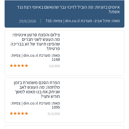
איומים בזוגיות: מה הוביל לזיכוי גבר שהואשם באיומי רצח נגד
אשתו?
מאת: מיכל אביב- מערכת din.co.il | צפיות: 733
29/6/2026
צילום והפצת סרטון אינטימי:
מה העונש לשני חברים
שהפיצו תיעוד של זוג בבריכה
פרטית?
מאת: מערכת din.co.il | צפיות:
1168
3/6/2026
הפרת הסכם משמורת בזמן
מלחמה: מה העונש לאב
שניתק את בנו מאמו למשך
חודש וחצי?
מאת: מערכת din.co.il | צפיות:
1095
31/5/2026