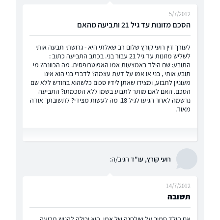
5/7/2012
הסכם מזונות עד גיל 21 ותביעה מהאם
לעורך דין רועי קורץ שלום רב שאלתי היא - גרושתי תבעה אותי
לשליש מזונות עד גיל 21 עבור בני. בכתב התביעה כתוב :
התובע: שם הילד באמצעות אמו האפוטרופסית. מה הכוונה? מי
תובע אותי , בני או אמו על דעת עצמה? לדברי בני הוא אינו
מעוניין לתבוע, ומצידו שאתן לידיו סכום כלשהוא בחודש ללא שם
הסכם. האם לאם מותר לתבוע בשמו ללא הסכמתו? התביעה
נרשמה לאחר הגיעו לגיל 18. מה לעשות מצידי? לתשובתך אודה
מאוד.
רועי קורץ, עו"ד
הגיב/ה:
14/7/2012
תשובה
אם הילד סמוך על שולחנה של אמו, היא יכולה להגיש תביעה