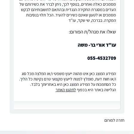
מסמכים כאלה ואחרים. בנוסף לכך, ניתן לברר את כשירותם של
העדים במסגרת החקירה הנגדית ובהתאם לתשובותיהם לבקש
מסמכים או לטעון שאינם כשירים להעיד. הכל תלוי בנסיבות
המקרה. בברכה, שי שקד, עו"ד
שאלו את מנהל/ת הפורום:
עו"ד אורי בר- משה
055-4532709
המידע המוצג כאן אינו מהווה ייעוץ משפטי ו/או המלצה מכל סוג
ו/או חוות דעת, מומלץ לפנות לייעוץ מקצועי טרם נקיטת כל הליך.
כל הסתמכות על המידע המוצג כאן היא באחריותך בלבד.
הגלישה באתר היא בכפוף
לתקנון האתר
חזרה לפורום