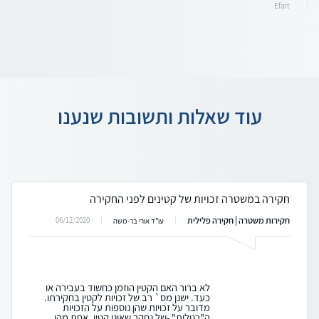
Efart
עוד שאלות ותשובות שנענו
חקירה במשטרה זכויות של קטינים לפני החקירה
חקירות משטרה | חקירה פלילית
06/12/2020
עו"ד אורי בר-משה
לא ברור האם הקטין הוזמן כחשוד בעבירה או
כעד. ישנן מס` רב של זכויות לקטין בחקירתו.
מדובר על זכויות שהן נוספות על הזכויות
ה"רגילות" -של נחקר שאינו קטין. אחת מהן