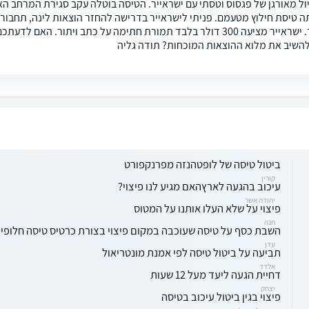
ה טיסת חילוץ מטעמם. פניתי לישראייר בדרישה להחזר הוצאות לינה, תחבורה
610 דולר. ישראייר מציעה 300 דולר בלבד תמורת חתימה על כתב ויתו
להשיב את מלוא ההוצאות המוכחות? תודה גליה
ביטול טיסה של לופטהנזה מפרנקפורט
קורין
עיכוב בהגעה לארץהאם מגיע לנו פיצוי?
יהודה אשר
פיצוי על שלא העלו אותנו על המטוס
חנה
השבת כסף על טיסה שעוכבה במקום פיצוי בצורת כרטיס טיסה חלופי
עדן
תביעה על ביטול טיסה לפי אמנת מונטריאול
אלדד
דחיית הגעה ליעד מעל 12 שעות
יצחק
פיצוי בגין ביטול עיכוב בטיסה