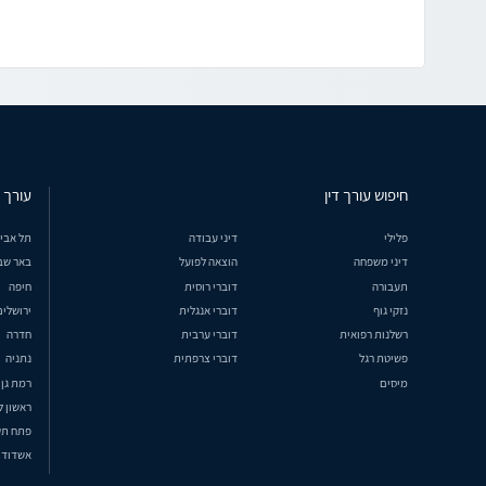
חיפוש עורך דין
עורך ד
פלילי
דיני עבודה
תל אבי
דיני משפחה
הוצאה לפועל
באר שב
תעבורה
דוברי רוסית
חיפה
נזקי גוף
דוברי אנגלית
ירושלים
רשלנות רפואית
דוברי ערבית
חדרה
פשיטת רגל
דוברי צרפתית
נתניה
מיסים
רמת גן
ראשון ל
פתח תק
אשדוד