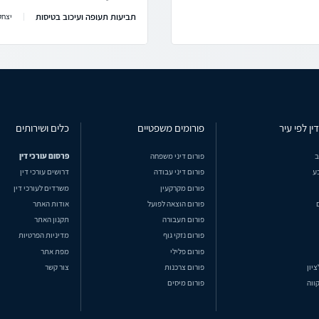
תביעות תעופה ועיכוב בטיסות
יצחק
ין לפי עיר
פורומים משפטיים
כלים ושירותים
ב
פורום דיני משפחה
פרסום עורכי דין
ע
פורום דיני עבודה
דרושים עורכי דין
פורום מקרקעין
משרדים לעורכי דין
פורום הוצאה לפועל
אודות האתר
פורום תעבורה
תקנון האתר
פורום נזקי גוף
מדיניות הפרטיות
פורום פלילי
מפת אתר
ציון
פורום צרכנות
צור קשר
ווה
פורום מיסים