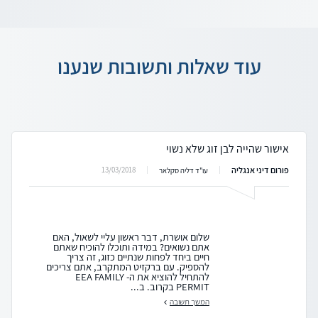
עוד שאלות ותשובות שנענו
אישור שהייה לבן זוג שלא נשוי
פורום דיני אנגליה
13/03/2018
עו"ד דליה סקלאר
שלום אושרת, דבר ראשון עליי לשאול, האם
אתם נשואים? במידה ותוכלו להוכיח שאתם
חיים ביחד לפחות שנתיים כזוג, זה צריך
להספיק. עם ברקזיט המתקרב, אתם צריכים
להתחיל להוציא את ה- EEA FAMILY
PERMIT בקרוב. ב...
המשך תשובה