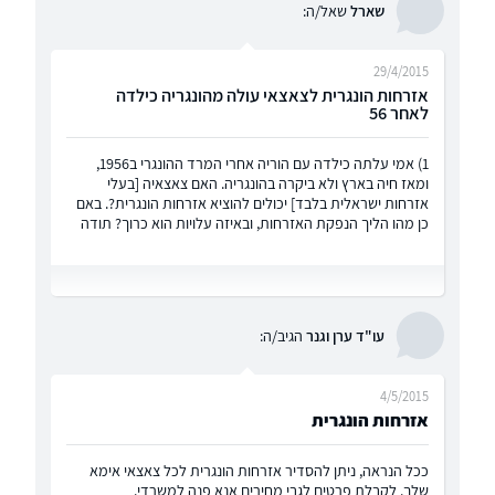
שארל
שאל/ה:
29/4/2015
אזרחות הונגרית לצאצאי עולה מהונגריה כילדה
לאחר 56
1) אמי עלתה כילדה עם הוריה אחרי המרד ההונגרי ב1956,
ומאז חיה בארץ ולא ביקרה בהונגריה. האם צאצאיה [בעלי
אזרחות ישראלית בלבד] יכולים להוציא אזרחות הונגרית?. באם
כן מהו הליך הנפקת האזרחות, ובאיזה עלויות הוא כרוך? תודה
עו"ד ערן וגנר
הגיב/ה:
4/5/2015
אזרחות הונגרית
ככל הנראה, ניתן להסדיר אזרחות הונגרית לכל צאצאי אימא
שלך. לקבלת פרטים לגבי מחירים אנא פנה למשרדי.