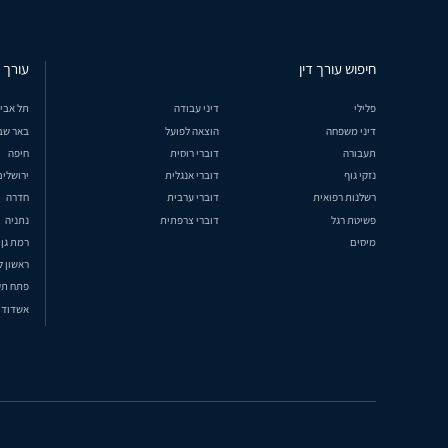
חיפוש עורך דין
עורך ד
פלילי
דיני עבודה
תל אבי
דיני משפחה
הוצאה לפועל
באר שב
תעבורה
דוברי רוסית
חיפה
נזקי גוף
דוברי אנגלית
ירושלים
רשלנות רפואית
דוברי ערבית
חדרה
פשיטת רגל
דוברי צרפתית
נתניה
מיסים
רמת גן
ראשון ל
פתח תק
אשדוד