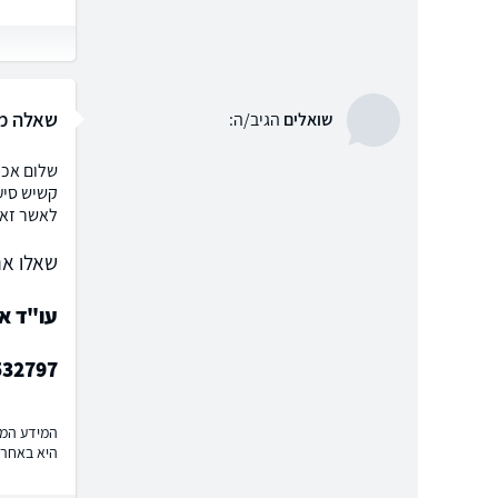
שאלה מס
שואלים
הגיב/ה:
קשיש סיע
לאשר זאת
שאלו את
עו"ד או
532797
המידע המוצ
היא באחרי