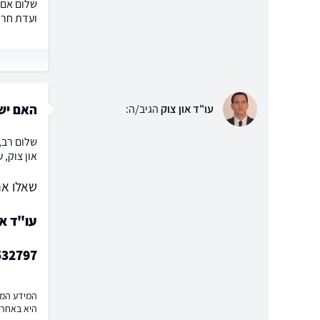
ועדת חרי
האם יש אפשרות ל
עו"ד און צוק
הגיב/ה:
שלום רב,
און צוק, 
שאלו את
עו"ד או
532797
המידע המוצ
היא באחרי