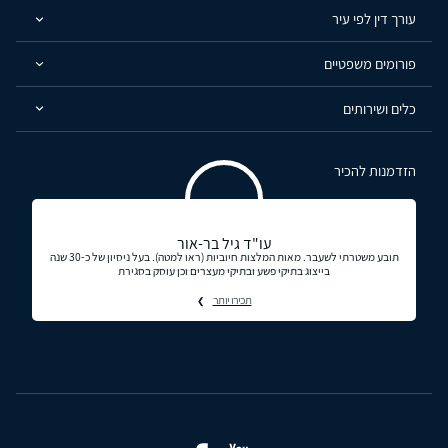
עורך דין לפי עיר
פורומים משפטיים
כלים ושירותים
הזדמנות להכיר
עו"ד גיל בר-אור
תובע משטרתי לשעבר. מאות המלצות חיוביות (ראו למטה). בעל ניסיון של כ-30 שנה
בייצוג בתיקי פשע ובתיקי מעצרים וכן עוסק בסגירת
תכירו יותר