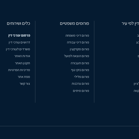
ין לפי עיר
פורומים משפטיים
כלים ושירותים
ב
פורום דיני משפחה
פרסום עורכי דין
ע
פורום דיני עבודה
דרושים עורכי דין
פורום מקרקעין
משרדים לעורכי דין
פורום הוצאה לפועל
אודות האתר
פורום תעבורה
תקנון האתר
פורום נזקי גוף
מדיניות הפרטיות
פורום פלילי
מפת אתר
ציון
פורום צרכנות
צור קשר
ווה
פורום מיסים