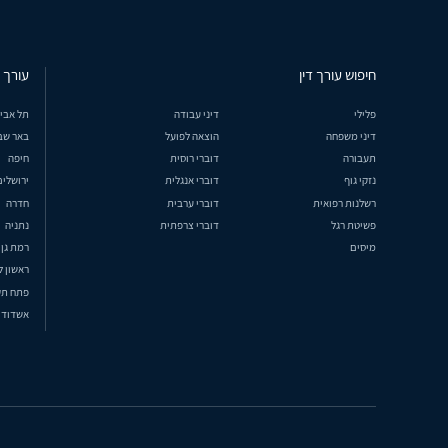
חיפוש עורך דין
עורך ד
פלילי
דיני עבודה
תל אבי
דיני משפחה
הוצאה לפועל
באר שב
תעבורה
דוברי רוסית
חיפה
נזקי גוף
דוברי אנגלית
ירושלים
רשלנות רפואית
דוברי ערבית
חדרה
פשיטת רגל
דוברי צרפתית
נתניה
מיסים
רמת גן
ראשון ל
פתח תק
אשדוד