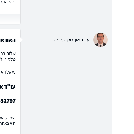
מהי התקו
האם אור
עו"ד און צוק
הגיב/ה:
שלום רב,
טלפוני לק
שאלו את
עו"ד או
532797
המידע המוצ
היא באחרי