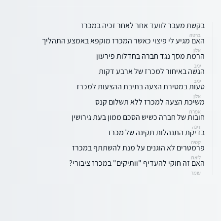
בקשת מעבר לוועד אחר לאחר זכיה במכרז
ברטה
האם מגיע לי פיצוי כאשר המכרז מוקפא באמצע התהליך
אלון
הרמת מסך נגד חברה בחדלות פירעון
יניב
הגשה באיחור למכרז של ארבע דקות
יניב
טעות במסירת הצעה בתיבת ההצעות למכרז
אלון
משיכת הצעה למכרז ללא תשלום קנס
אפרת
חובות של חברה כשיש הסכם ממון בעת גירושין
דינה
בדיקת התנהלות תקינה של מכרז
קטיה
פרמטרים לא הוגנים על מנת להשתתף במכרז
ליאת
האם זה חוקי להעדיף "וותיקים" במכרז ציבורי?
עומר