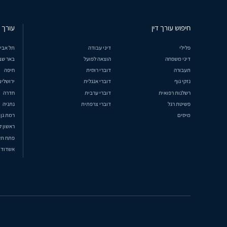
חיפוש עורך דין
עורך ד
פלילי
דיני עבודה
תל אבי
דיני משפחה
הוצאה לפועל
באר שב
תעבורה
דוברי רוסית
חיפה
נזקי גוף
דוברי אנגלית
ירושלים
רשלנות רפואית
דוברי ערבית
חדרה
פשיטת רגל
דוברי צרפתית
נתניה
מיסים
רמת גן
ראשון ל
פתח תק
אשדוד