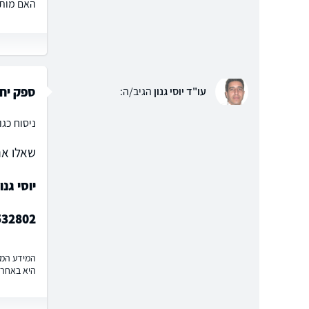
האם מותר
ספק יחי
עו"ד יוסי גנון
הגיב/ה:
ניסוח כגו
שאלו את
יוסי גנו
532802
המידע המוצ
היא באחרי