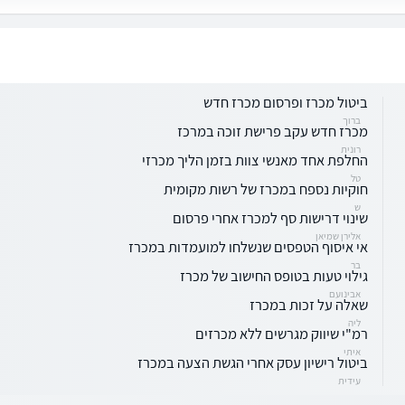
ביטול מכרז ופרסום מכרז חדש
ברוך
מכרז חדש עקב פרישת זוכה במרכז
רונית
החלפת אחד מאנשי צוות בזמן הליך מכרזי
טל
חוקיות נספח במכרז של רשות מקומית
ש
שינוי דרישות סף למכרז אחרי פרסום
אלירן שמיאן
אי איסוף הטפסים שנשלחו למועמדות במכרז
בר
גילוי טעות בטופס החישוב של מכרז
אבינועם
שאלה על זכות במכרז
ליה
רמ"י שיווק מגרשים ללא מכרזים
איתי
ביטול רישיון עסק אחרי הגשת הצעה במכרז
עידית