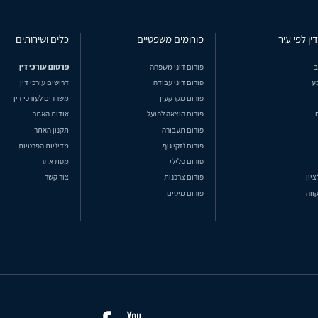
ין לפי עיר
פורומים משפטיים
כלים ושירותים
ב
פורום דיני משפחה
פרסום עורכי דין
ע
פורום דיני עבודה
דרושים עורכי דין
פורום מקרקעין
משרדים לעורכי דין
פורום הוצאה לפועל
אודות האתר
פורום תעבורה
תקנון האתר
פורום נזקי גוף
מדיניות הפרטיות
פורום פלילי
מפת אתר
ציון
פורום צרכנות
צור קשר
ווה
פורום מיסים