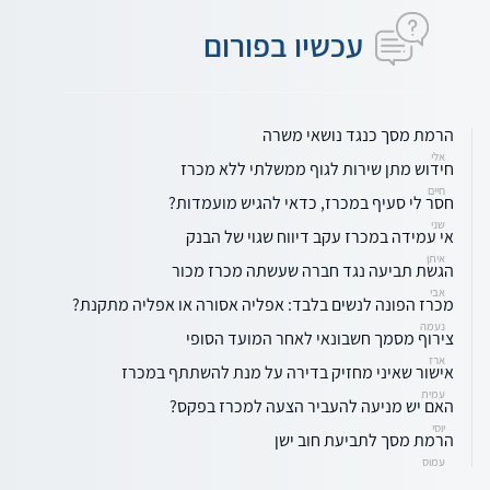
עכשיו בפורום
הרמת מסך כנגד נושאי משרה
אלי
חידוש מתן שירות לגוף ממשלתי ללא מכרז
חיים
חסר לי סעיף במכרז, כדאי להגיש מועמדות?
שני
אי עמידה במכרז עקב דיווח שגוי של הבנק
איתן
הגשת תביעה נגד חברה שעשתה מכרז מכור
אבי
מכרז הפונה לנשים בלבד: אפליה אסורה או אפליה מתקנת?
נעמה
צירוף מסמך חשבונאי לאחר המועד הסופי
ארז
אישור שאיני מחזיק בדירה על מנת להשתתף במכרז
עמית
האם יש מניעה להעביר הצעה למכרז בפקס?
יוסי
הרמת מסך לתביעת חוב ישן
עמוס