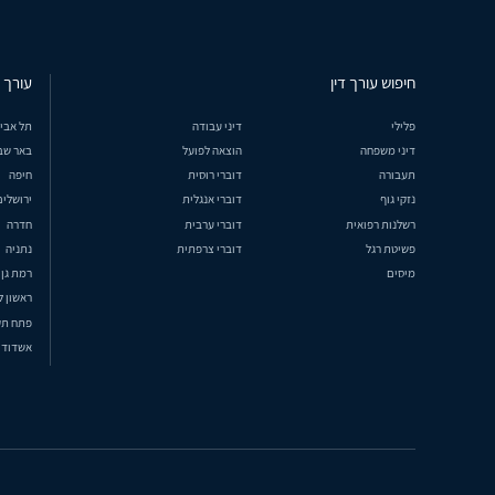
חיפוש עורך דין
עורך ד
פלילי
דיני עבודה
תל אבי
דיני משפחה
הוצאה לפועל
באר שב
תעבורה
דוברי רוסית
חיפה
נזקי גוף
דוברי אנגלית
ירושלים
רשלנות רפואית
דוברי ערבית
חדרה
פשיטת רגל
דוברי צרפתית
נתניה
מיסים
רמת גן
ראשון ל
פתח תק
אשדוד