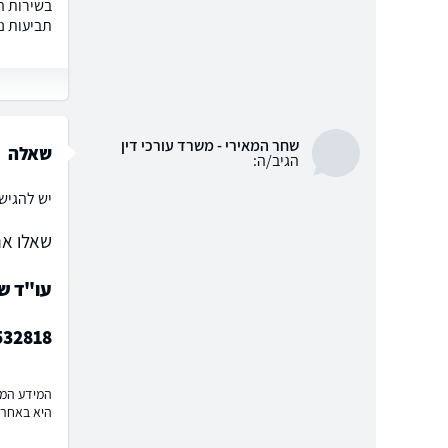
בשירות ה
תביעות נ
שחר המאירי - משרד עורכי דין
שאלה
הגיב/ה:
יש להגיש
שאלו את
עו"ד ש
532818
המידע המוצ
היא באחרי