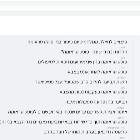
פיצויים לחיילת ממלחמת יום כיפור בגין פוסט טראומה
לירון
חרדות ונדודי שינה - פוסט טראומה?
רון
פוסט טראומה בגין שני אירועים וזכאות לטיפולים
ori
פוסט טראומה לאחר אונס בצבא
אילנה
הגשת תביעה להלום קרב שמטופל אצל פסיכיאטר
רון
פוסט טראומה בעקבות נכות מהצבא
מני
תביעה בגין פגיעה מפעולות איבה
יהודה
איתור ויצירת קשר עם עדים שנכחו באירוע שגרם לפוסט טראומה
צביה
פוסט טראומה תוך כדי שירות צבאי ותביעת פיצויים נגד הצבא בגין הנ
מאי טרכטנברג
טראומה ודיכאון בעקבות מותו של חבר בקרב
איתן