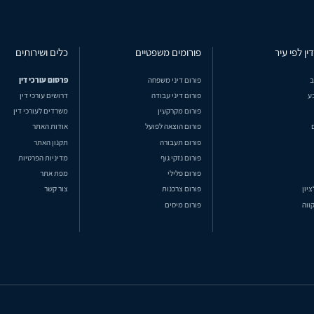
ין לפי עיר
פורומים משפטיים
כלים ושירותים
ב
פורום דיני משפחה
פרסום עורכי דין
ע
פורום דיני עבודה
דרושים עורכי דין
פורום מקרקעין
משרדים לעורכי דין
פורום הוצאה לפועל
אודות האתר
פורום תעבורה
תקנון האתר
פורום נזקי גוף
מדיניות הפרטיות
פורום פלילי
מפת אתר
ציון
פורום צרכנות
צור קשר
ווה
פורום מיסים