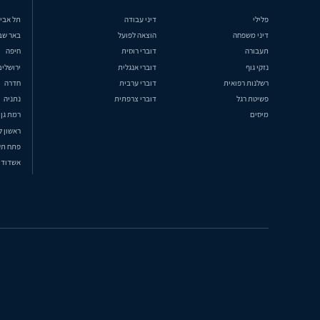
פלילי
דיני עבודה
תל אבי
דיני משפחה
הוצאה לפועל
באר שב
תעבורה
דוברי רוסית
חיפה
נזקי גוף
דוברי אנגלית
ירושלים
רשלנות רפואית
דוברי ערבית
חדרה
פשיטת רגל
דוברי צרפתית
נתניה
מיסים
רמת גן
ראשון ל
פתח תק
אשדוד