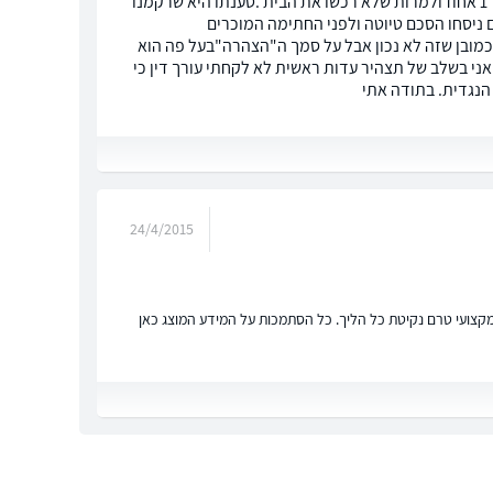
התערבות מתווך.המתווך תבע גם את הבת ובעלה וגם אותי על 2% למרות שחתמו לו על 1 אחוז ולמרות שלא רכשו את הבית .טענתו היא שרקמנו
 ניסחו הסכם טיוטה ולפני החתימה המוכרים
כמובן שזה לא נכון אבל על סמך ה"הצהרה"בעל פה הוא
 אני בשלב של תצהיר עדות ראשית לא לקחתי עורך דין כי
הנגדית. בתודה אתי
24/4/2015
ץ מקצועי טרם נקיטת כל הליך. כל הסתמכות על המידע המוצג כאן