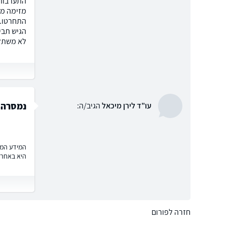
מזימה מא
התחרטו.ב
הגיש תבי
לא משתלם
נמסרה ת
עו"ד לירן מיכאל
הגיב/ה:
המידע המוצ
היא באחרי
חזרה לפורום