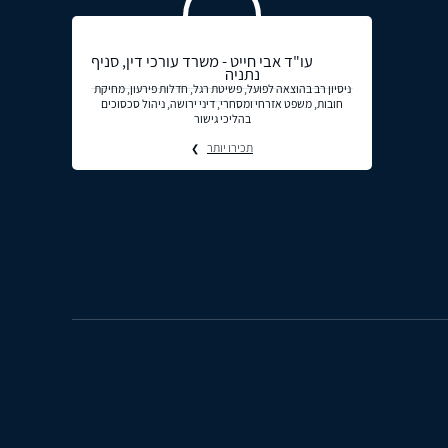
עו"ד אבי חייט - משרד עורכי דין, סניף
נתניה
ניסיון רב בהוצאה לפועל, פשיטת רגל, חדלות פירעון, מחיקת
חובות, משפט אזרחי ומסחרי, דיני ירושה, ניהול סכסוכים
בהליכי גישור
תכירו יותר