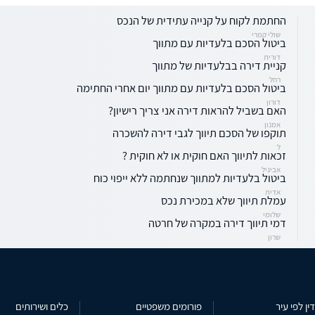
החתמת לקוח על קנייה עתידית של הנכס
שולי קמרי
ביטול הסכם בלעדיות עם מתווך
דורית
קניית דירה בבלעדיות של מתווך
רחל
ביטול הסכם בלעדיות עם מתווך יום אחרי החתימה
דורון
האם בשביל להראות דירה אני צריך רישיון?
אמנון
תוקפו של הסכם תיווך לגבי דירה להשכרה
ל
זכאות לתיווך האם חוקית או לא חוקית ?
אביגיל
ביטול בלעדיות למתווך שנחתמה ללא ייפוי כוח
אדית
עמלת תיווך שלא במכירת נכס
שלומי
דמי תיווך דירה במקרה של חרטה
שרון
ין לפי עיר
פורומים משפטיים
כלים ושירותים