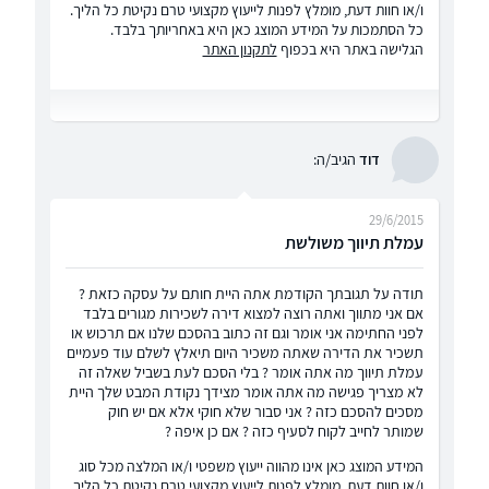
ו/או חוות דעת, מומלץ לפנות לייעוץ מקצועי טרם נקיטת כל הליך.
כל הסתמכות על המידע המוצג כאן היא באחריותך בלבד.
הגלישה באתר היא בכפוף
לתקנון האתר
דוד
הגיב/ה:
29/6/2015
עמלת תיווך משולשת
תודה על תגובתך הקודמת אתה היית חותם על עסקה כזאת ?
אם אני מתווך ואתה רוצה למצוא דירה לשכירות מגורים בלבד
לפני החתימה אני אומר וגם זה כתוב בהסכם שלנו אם תרכוש או
תשכיר את הדירה שאתה משכיר היום תיאלץ לשלם עוד פעמיים
עמלת תיווך מה אתה אומר ? בלי הסכם לעת בשביל שאלה זה
לא מצריך פגישה מה אתה אומר מצידך נקודת המבט שלך היית
מסכים להסכם כזה ? אני סבור שלא חוקי אלא אם יש חוק
שמותר לחייב לקוח לסעיף כזה ? אם כן איפה ?
המידע המוצג כאן אינו מהווה ייעוץ משפטי ו/או המלצה מכל סוג
ו/או חוות דעת, מומלץ לפנות לייעוץ מקצועי טרם נקיטת כל הליך.