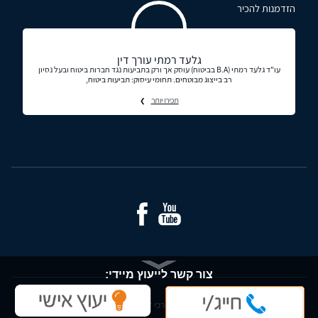
הזדמנות להכיר
גלעד רמתי עורך דין
עו"ד גלעד רמתי (B.A בביטוח) עוסק אך ורק בתביעות נגד חברות ביטוח ובעל נסיון
רב בייצוג מבוטחים. תחומי עיסוק: תביעות ביטוח,
תכירו יותר
צור קשר לייעוץ מיידי:
© כל הזכויות שמורות - עורכי דין ומידע משפטי בישראל