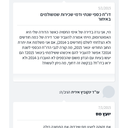
5/1/2015
דו"ח כספי שנתי ודמי שכירות שמשולמים
באיחור
היי, אני גרה בדירה של אימי החסויה כאשר הדודה שלי היא
האפוטרופוס, הייתי אמורה להעביר שכר דירה של כמה חודשים
ולא הצלחתי לשלם (חודשים ב-2014), אם אני משלמת את יתרת
החוב החודש- ינואר 2015, מה קורה לגבי הדו"ח הכספי לשנת
2014? אפשר להעביר להם איכשהו ששילמתי בינואר 2015? הם
יעשו בעיות עם הנדון משום שהכספים לא הועברו ב-2014 ולא
יראו בדו"ח? בבקשה זה דחוף, מה ניתן לעשות?
עו"ד ינקוביץ אירית
הגיב/ה:
7/1/2015
יועץ מס
את זקוקה ליועץ מס שיבדוק את התמונה כולה