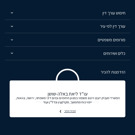
חיפוש עורך דין
עורך דין לפי עיר
פורומים משפטיים
כלים ושירותים
הזדמנות להכיר
עו"ד ליאת באלה-שושן
המשרד מעניק ייעוץ וייצוג משפטי במגוון תחומים ובהם דיני משפחה, ירושה, צוואות,
ייפוי כוח מתמשך, מקרקעין ונדל"ן ועוד
תכירו יותר