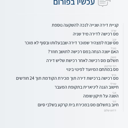
עכשיו בפורום
קניית דירה שנייה לנכה להשקעה נוספת
שרה
מס רכישה לדירה מיד שניה
יוגב
מס שבח למצהיר שמוכר דירה שבבעלותו ובסוף לא מוכר
מיכל
האם ישנה הנחה במס רכישה לתושב חוזר?
משה
תשלום מס רכישה לאחר רכישת שליש דירה
ריף מרקמן
מס במתחם המיועד לפינוי בינוי
ברוך
מס רכישה ברכישת דירה תוך מכירת הקודמת תוך 24 חודשים
שירלי
חישוב הגנה ליניארית בתקופת המעבר
אבי
השגה על תיקון שומה
דוד
חיוב בתשלום מס במכירת בית קרקע בשלבי סיום
דדוש שלום