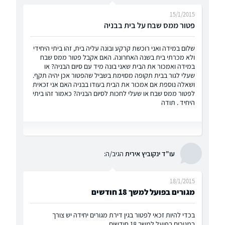
15/1/2015
פטור ממס שבח על בית בבניה
שלום במידה ואני רוכשת קרקע ובונה עליה בית, זהו ביתי היחידי
ולא מכרתי בית בשנה האחרונה. האם אקבל פטור ממס שבח
במידה ואמכור את הבית שאני בונה מיד עם סיום הבניה? או
שעלי לגור בבית תקופה מסוימת בשביל שהפטור אכן יהיה תקף.
ושאלה נוספת אם אמכור את הבית בעודו בבניה האם אני זכאית
לפטור ממס שבח או שעלי לחכות לסיום הבניה? כאמור זהו ביתי
היחיד . תודה
עו"ד ינקוביץ אירית
הגיב/ה:
18/1/2015
מגורים בפועל למשך 18 חודשים
בכדי להיות זכאי לפטור בגין דירת מגורים יחידה יש צורך
במגורים בפועל למשך 18 חודשים.