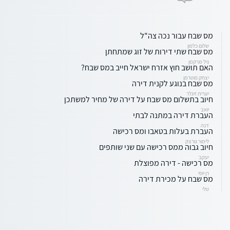
מס שבח עבור נכה צה"ל
שלום כלפון
מס שבח שתי דירות של זוג שמתחתן
גיל מרקמן
האם תושב חוץ אזרח ישראל חייב במס שבח?
יצחק פוטרמן
מס שבח בנוגע לקנית דירה
יערית זיגלר
חיוב בתשלום מס שבח על דירה של מחיר למשתכן
יואב
העברת דירה במתנה לבתי
דנה
העברת בעלות בטאבו ומס רכישה
לימור גורצק
חיוב גבוה ממס רכישה עם שני שותפים
יעקב
מס רכישה - דירה מפוצלת
רן יוסי
מס שבח על מכירת דירה
טלי