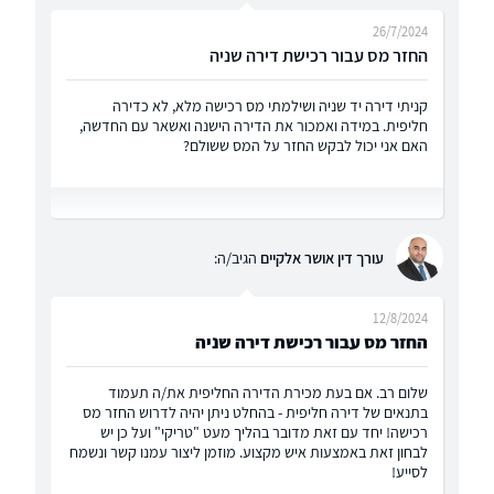
26/7/2024
החזר מס עבור רכישת דירה שניה
קניתי דירה יד שניה ושילמתי מס רכישה מלא, לא כדירה
חליפית. במידה ואמכור את הדירה הישנה ואשאר עם החדשה,
האם אני יכול לבקש החזר על המס ששולם?
עורך דין אושר אלקיים
הגיב/ה:
12/8/2024
החזר מס עבור רכישת דירה שניה
שלום רב. אם בעת מכירת הדירה החליפית את/ה תעמוד
בתנאים של דירה חליפית - בהחלט ניתן יהיה לדרוש החזר מס
רכישה! יחד עם זאת מדובר בהליך מעט "טריקי" ועל כן יש
לבחון זאת באמצעות איש מקצוע. מוזמן ליצור עמנו קשר ונשמח
לסייע!