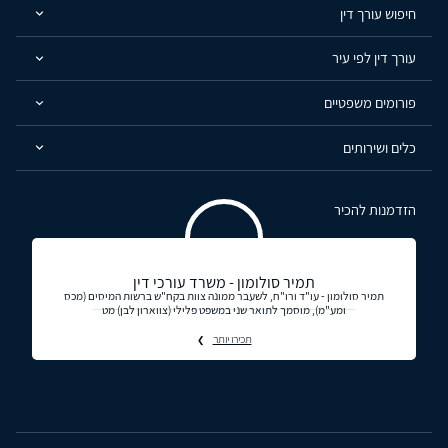
חיפוש עורך דין
עורך דין לפי עיר
פורומים משפטיים
כלים ושירותים
הזדמנות להכיר
תמיר סולומון - משרד עורכי דין
תמיר סולומון - עו"ד ורו"ח, לשעבר ממונה צוות בקח"ש ברשות המיסים (מכס
ומע"מ), מוסמך לתואר שני במשפט פלילי (צווארון לבן) מט
תכירו יותר