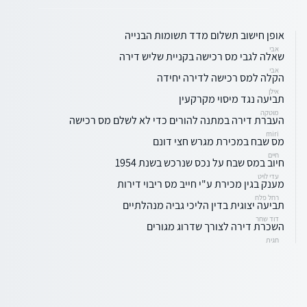
אופן חישוב תשלום מדד תשומות הבנייה
אבי
שאלה לגבי מס רכישה בקניית שליש דירה
אבי
הקלה למס רכישה לדירה יחידה
אילן
תביעה נגד מיסוי מקרקעין
מוטקה
העברת דירה במתנה להורים כדי לא לשלם מס רכישה
miri
מס שבח במכירת מגרש חצי דונם
חיים
חיוב במס שבח על נכס שנרכש בשנת 1954
עדי לויט
מענק בגין מכירת ע"י חייב מס ריבוי דירות
רחל פלח
תביעה יצוגית בדין הליכי גביה מנהלתיים
דוד שחר
השכרת דירה לצורך שדרוג מגורים
חגית