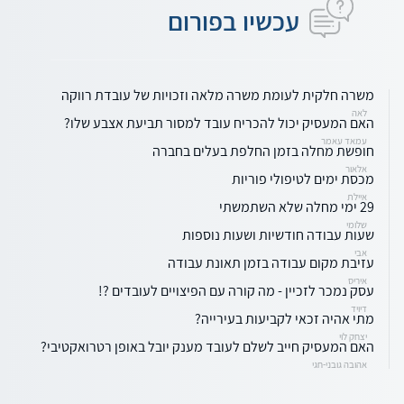
עכשיו בפורום
משרה חלקית לעומת משרה מלאה וזכויות של עובדת רווקה
לאה
האם המעסיק יכול להכריח עובד למסור תביעת אצבע שלו?
עמאד עאמר
חופשת מחלה בזמן החלפת בעלים בחברה
אלאור
מכסת ימים לטיפולי פוריות
איילת
29 ימי מחלה שלא השתמשתי
שלומי
שעות עבודה חודשיות ושעות נוספות
אבי
עזיבת מקום עבודה בזמן תאונת עבודה
איריס
עסק נמכר לזכיין - מה קורה עם הפיצויים לעובדים ?!
דיויד
מתי אהיה זכאי לקביעות בעירייה?
יצחק לוי
האם המעסיק חייב לשלם לעובד מענק יובל באופן רטרואקטיבי?
אהובה גובני-חגי