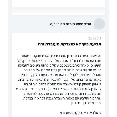
עו"ד מאיה בן חיים רוזן
הגיב/ה:
23/5/2011
תביעת כסף לא מוצדקת מעובדת זרה
טל שלום, האם הבנתי נכון שחברת כח האדם מבקשת שאתם
תנכו את סכום "החוב" משכרה של העובדת אצלכם? אם כן, אל
תעשו כן, מאחר ואתם בעצמכם עלולים להיות חשופים לתביעה
בגין אי תשלום שכר. חובות שניתן לקזז משכרו של עובד הם
מוגבלים ויש צורך לקבל את הסכמתו של העובד לכך, וכל זאת
כאשר מדובר בחוב של העובד למעביד שלו. כאשר מדובר בחוב
לו טוען מעסיק קודם, והעובד אינו מסכים לשלם חוב זה (או
לחלופין לנסות לסגור את העניין בפשרה) - המעביד מוזמן להגיש
תביעה בגין החוב ולהוכיח אותה כנדרש או ללכת למשטרה
שתחקור ותקבע אם באמת העובדת גנבה דבר מה. בברכה,
עו"ד מאיה בן חיים רוזן
שאלו את מנהל/ת הפורום: