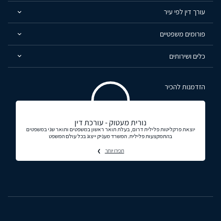
עורך דין לפי עיר
פורומים משפטיים
כלים ושירותים
הזדמנות להכיר
נורית מעטוק - עורכת דין
יוצאת פרקליטות פלילית דרום, בעלת תואר ראשון במשפטים ותואר שני במשפטים
בהתמקצעות פלילית. המשרד מעניק ייצוג בכל עולם המשפט
תכירו יותר