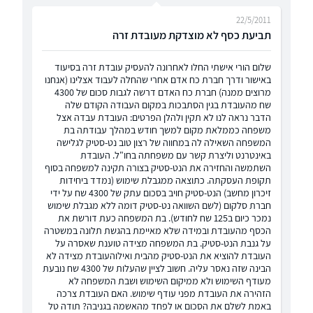
22/5/2011
תביעת כסף לא מוצדקת מעובדת זרה
שלום הורי אישתי החלו לאחרונה להעסיק עובדת זרה בסיעוד
באישור ודרך חברת כח אדם אחרי שהחלה לעבוד אצלינו (אנחנו
מרוצים ממנה) חברת כח האדם דרשה לגבות סכום של 4300
שח מהעובדת בגין הסתבכות במקום העבודה הקודם שלה
הדבר נראה לנו לא תקין ולהלן הפרטים: העובדת עבדה אצל
משפחה כממלאת מקום למשך חודש במהלך עבודתה בת
המשפחה השאילה לה במחווה של רצון טוב נט-סטיק לגלישה
באינטרנט וליצרת קשר עם משפחתה בחו"ל. העובדת
השתמשה והחזירה את הנט-סטיק בצורה תקינה למשפחה בסוף
תקופת העסקתה. כתוצאה ממגבלת שימוש (נמדד ביחידות
זיכרון מחשב) הנט-סטיק חויב בסכום עתק של 4300 שח על ידי
חברת סלקום (לשם השוואה נט-סטיק דומה ללא מגבלת שימוש
נמכר כיום ב125 שח לחודש). בת המשפחה כעת דורשת את
הכסף מהעובדת ובמידה שלא מאיימת בהגשת תלונה במשטרה
על גנבת הנט-סטיק. בת המשפחה מצידה טוענת שאסרה על
העובדת להוציא את הנט-סטיק מהבית ואילוהעובדת מצידה לא
הבינה שזה נאסר עליה. חשוב לציין שהעלות של 4300 שח נובעת
מעודף השימוש ולא ממיקום השימוש ושבת המשפחה לא
הזהירה את העובדת מפני עודף שימוש. האם העובדת צרכה
באמת לשלם את הסכום או לפחד מהאשמה בגניבה? תודה טל