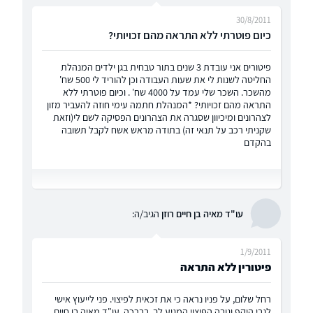
30/8/2011
כיום פוטרתי ללא התראה מהם זכויותי?
פיטורים אני עובדת 3 שנים בתור טבחית בגן ילדים המנהלת
החליטה לשנות לי את שעות העבודה וכן להוריד לי 500 שח'
מהשכר. השכר שלי עמד על 4000 שח' . וכיום פוטרתי ללא
התראה מהם זכויותי? *המנהלת חתמה עימי חוזה להעביר מזון
לצהרונים ומיכיוון שסגרה את הצהרונים הפסיקה לשם לי(וזאת
שקניתי רכב על תנאי זה) בתודה מראש אשח לקבל תשובה
בהקדם
עו"ד מאיה בן חיים רוזן
הגיב/ה:
1/9/2011
פיטורין ללא התראה
רחל שלום, על פניו נראה כי את זכאית לפיצוי. פני לייעוץ אישי
לגבי היקף וגובה הפיצוי המגיע לך. בברכה, עו"ד מאיה בן חיים