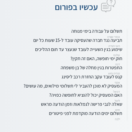
עכשיו בפורום
תשלום על עבודה בימי מנוחה
אמיר שוורץ
תביעה נגד חברה שהעסיקה עובד ל-15 שעות כל יום
רועי יהודה
שימוע בגין השעייה לעובד שנעצר עד תום ההליכים
שלומי
חוק ימי חופשה, האם זה תקין?
דנה
התפטרות בגין מחלה של בן משפחה
הודיה יחיא
קנס לעובד עקב החזרת רכב ליסינג
אסף
המעסיק לא מוכן להעביר לי תשלומי מילואים, מה עושים?
דניאל
האם המעסיק יכול להוציא לחופשה כפויה?
ליטל
שאלה לגבי פרישה לגמלאות וזמן הודעה מראש
חיים
תשלום ימים הודעה מוקדמת לפני פיטורים
ילנה