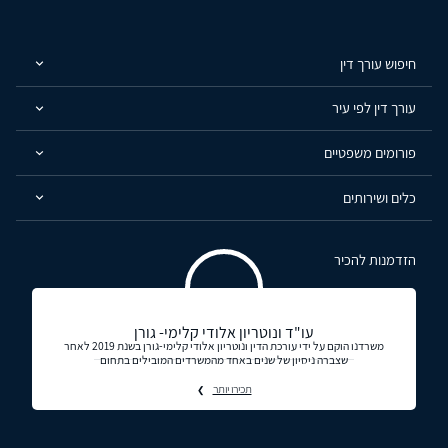
חיפוש עורך דין
עורך דין לפי עיר
פורומים משפטיים
כלים ושירותים
הזדמנות להכיר
עו"ד ונוטריון אלודי קלימי- גורן
משרדנו הוקם על ידי עורכת הדין ונוטריון אלודי קלימי-גורן בשנת 2019 לאחר
שצברה ניסיון של שנים באחד מהמשרדים המובילים בתחום
תכירו יותר