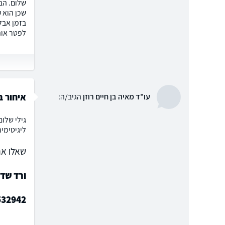
שלום. הב
שכן הוא ע
בזמן אבל
לפטר אות
איחור 
עו"ד מאיה בן חיים רוזן
הגיב/ה:
גילי שלו
ליגיטימית
שאלו את
ורד שד
532942