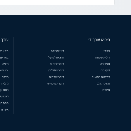
חיפוש עורך דין
עורך ד
פלילי
דיני עבודה
תל אבי
דיני משפחה
הוצאה לפועל
באר שב
תעבורה
דוברי רוסית
חיפה
נזקי גוף
דוברי אנגלית
ירושלים
רשלנות רפואית
דוברי ערבית
חדרה
פשיטת רגל
דוברי צרפתית
נתניה
מיסים
רמת גן
ראשון ל
פתח תק
אשדוד