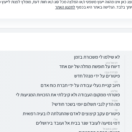
ג כאן אינו מהווה ייעוץ משפטי ו/או המלצה מכל סוג ו/או חוות דעת, מומלץ לפנות לייעו
ותך בלבד. הגלישה באתר היא בכפוף
לתקנון האתר
לא שילמו לי משכורת בזמן
דניאל כהן
דיווח על חופשת מחלה של יום אחד
סנדרה עבו
פיטורים על ידי מנהל חדש
דני
חיוב קניית נעלי עבודה על ידי חברת כוח אדם
אליהו
פוטרתי ממקום העבודה ולא קיבלתי את הזכויות המגיעות לי
אמיר
מה הדין לגבי תשלום יומי בשכר חודשי?
שי
פיטורים עקב קיצוצים לאדם שהתגלתה לו בעיה רפואית
אלי
דמי נסיעה לעובד שגר בבית אל ועובד בירושלים
יוחנן בוטבול