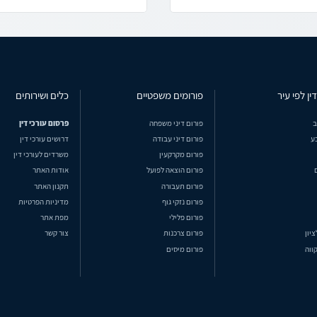
ין לפי עיר
פורומים משפטיים
כלים ושירותים
ב
פורום דיני משפחה
פרסום עורכי דין
ע
פורום דיני עבודה
דרושים עורכי דין
פורום מקרקעין
משרדים לעורכי דין
פורום הוצאה לפועל
אודות האתר
פורום תעבורה
תקנון האתר
פורום נזקי גוף
מדיניות הפרטיות
פורום פלילי
מפת אתר
ציון
פורום צרכנות
צור קשר
ווה
פורום מיסים