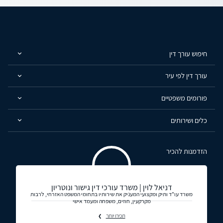
חיפוש עורך דין
עורך דין לפי עיר
פורומים משפטיים
כלים ושירותים
הזדמנות להכיר
דניאל לוין | משרד עורכי דין גישור ונוטריון
משרד עו"ד ותיק ומקצועי המעניק את שירותיו בתחומי המשפט האזרחי, לרבות
מקרקעין, חוזים, משפחה ומעמד אישי
תכירו יותר