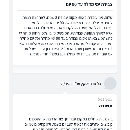
צבירת ימי מחלה עד 90 יום
שלום, אני עובדת באותו מקום עבודה 8 שנים. לאחרונה הגעתי
למצב שניצלתי סכום מצטבר של 90 ימי מחלה בכל משך
עבודתי אצל המעסיק (לא לקחתי את הימי מחלה בבת אחת
אלא לאורך תקופת עבודתי). המעסיק טוען שלפי החוק מותר לי
להשתמש באותו מקום עבודה בעד 90 ימי מחלה וכל יום מחלה
מעבר לזה יקוזז לי מהשכר או מימי החופש. כמה שאלות בנושא:
1. האם זה מה שאכן אומר החוק? 2. האם נכון הדבר שכל עוד
אני עובדת אני צוברת ימי מחלה (18 בשנה) תודה מראש
גל גורודיסקי, עו"ד
הגיב/ה:
5/11/2017
תשובה
בהינתן ולא חלים במקום עבודתך צווי הרחבה או הסכמים
קיבוציים אחרים את זכאית ל18 יום בשנה, ולמקסימום 90 יום
בשנה לפי סעיף 4 לחוק דמי מחלה. . "תקופת הזכאות