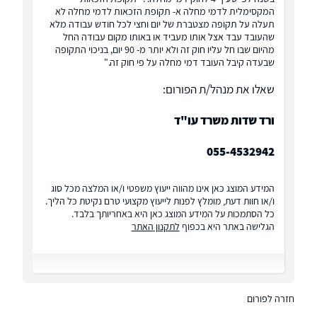
המקסימלית לדמי מחלה א- תקופת הזכאות לדמי מחלה לא
תעלה על תקופה מצטברת של יום וחצי לכל חודש עבודה מלא
שהעובד עבד אצל אותו מעביד או באותו מקום עבודה החל
מהיום שבו חל עליו חוק זה ולא יותר מ- 90 יום, בניכוי התקופה
שבעדה קיבל העובד דמי מחלה על פי חוק זה."
שאלו את מנהל/ת הפורום:
ורד שדות משרד עו"ד
055-4532942
המידע המוצג כאן אינו מהווה ייעוץ משפטי ו/או המלצה מכל סוג
ו/או חוות דעת, מומלץ לפנות לייעוץ מקצועי טרם נקיטת כל הליך.
כל הסתמכות על המידע המוצג כאן היא באחריותך בלבד.
הגלישה באתר היא בכפוף
לתקנון האתר
חזרה לפורום