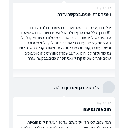
11/1/2012
ואני חסרת אונים.בבקשה עזרה
שלום רב,אני גרה ברמלה ועובדת באשדוד בר'ח העבודה
51.בדרך כלל אני בסניף חולון אבל העבירו אותי לחודש לאשדוד
עד שימצאו לפה עובד.הבוס אמר לי שישלם נסיעות ואקבל כל
מה שמגיע לי.אני עם רכבי הפרטי.אתמול קיבלתי משכורת
וחשכו עניי.התקשרתי למנהל וזה אמר שאני מקבל 22 ש"ח ליום
נסיעות ושזה לפי חוק. איך 11 שקל לכיוון???אפילו אוטובוסים
עולים יותר.פשוט שיקרו לי ואני חסרת אונים.בבקשה עזרה
עו"ד מאיה בן חיים רוזן
הגיב/ה:
16/1/2012
הוצאות נסיעה
הגר שלום, לפי הדין יש לשלם עד 24.40 ש"ח ליום הוצאות
נסיעה. לגבי שימוש ברכב פרטי, הדין לא מתייחס לכך ויש לסכם