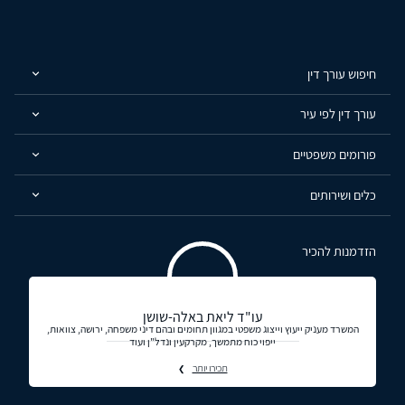
חיפוש עורך דין
עורך דין לפי עיר
פורומים משפטיים
כלים ושירותים
הזדמנות להכיר
עו"ד ליאת באלה-שושן
המשרד מעניק ייעוץ וייצוג משפטי במגוון תחומים ובהם דיני משפחה, ירושה, צוואות,
ייפוי כוח מתמשך, מקרקעין ונדל"ן ועוד
תכירו יותר