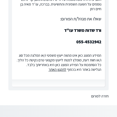
נוספים על השעה השמינית והתשיעית. בברכה, עו״ד מאיה בן
חיים רוזן
שאלו את מנהל/ת הפורום:
ורד שדות משרד עו"ד
055-4532942
המידע המוצג כאן אינו מהווה ייעוץ משפטי ו/או המלצה מכל סוג
ו/או חוות דעת, מומלץ לפנות לייעוץ מקצועי טרם נקיטת כל הליך.
כל הסתמכות על המידע המוצג כאן היא באחריותך בלבד.
הגלישה באתר היא בכפוף
לתקנון האתר
חזרה לפורום