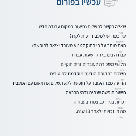
עכשיו בפורום
שאלה בקשר לתשלום נסיעות במקום עבודה חדש
צורי
עד כמה יש למעביד זכות לקזז?
שלמה
האם מותר על פי החוק למנוע מעובד יציאה לחופשה?
לנה
עבודה בערבי חג - שעות עבודה
גדעון
תלושי משכורת לעובדים זרים חוקיים
וווה
תשלום בתקופת הודעה מוקדמת לפיטורים
יפית
הודעה מצד העובד על חופשה ללא תשלום או תיאום עם המעביד
אביגאל
חישוב חופשה שנתית ודמי הבראה
זהבית
זכויות בגין רכב צמוד בעבודה
עומר
מה הן זכויותי לאחר 13 שנה.
עוזי