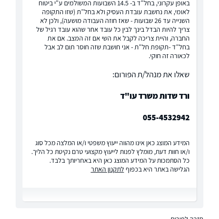
באופן עקרוני, בחל"ד ב- 14.5 השבועות המשולמים ע"י ביטוח
לאומי, את נחשבת עובדת העסיק ולא בחל"ת (שזו התקופה
השנייה עד 26 שבועות - שאז חוזה העבודה מושעה), ולכן לא
צריך להיות הבדל בינך לבין כל עובד אחר שהוא עובד רגיל של
החברה, והיית צריכה לקבל את השי אם זה המצב. אם את
בחל"ד -תקופת חל"ת - אני חושבת שזה חוסר תום לב אבל
לכאורה זה חוקי.
שאלו את מנהל/ת הפורום:
ורד שדות משרד עו"ד
055-4532942
המידע המוצג כאן אינו מהווה ייעוץ משפטי ו/או המלצה מכל סוג
ו/או חוות דעת, מומלץ לפנות לייעוץ מקצועי טרם נקיטת כל הליך.
כל הסתמכות על המידע המוצג כאן היא באחריותך בלבד.
הגלישה באתר היא בכפוף
לתקנון האתר
חזרה לפורום