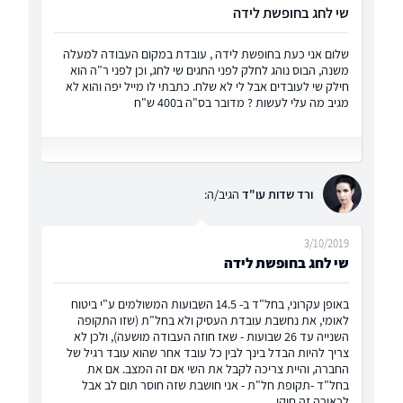
שי לחג בחופשת לידה
שלום אני כעת בחופשת לידה , עובדת במקום העבודה למעלה
משנה, הבוס נוהג לחלק לפני החגים שי לחג, וכן לפני ר"ה הוא
חילק שי לעובדים אבל לי לא שלח. כתבתי לו מייל יפה והוא לא
מגיב מה עלי לעשות ? מדובר בס"ה ב400 ש"ח
ורד שדות עו"ד
הגיב/ה:
3/10/2019
שי לחג בחופשת לידה
באופן עקרוני, בחל"ד ב- 14.5 השבועות המשולמים ע"י ביטוח
לאומי, את נחשבת עובדת העסיק ולא בחל"ת (שזו התקופה
השנייה עד 26 שבועות - שאז חוזה העבודה מושעה), ולכן לא
צריך להיות הבדל בינך לבין כל עובד אחר שהוא עובד רגיל של
החברה, והיית צריכה לקבל את השי אם זה המצב. אם את
בחל"ד -תקופת חל"ת - אני חושבת שזה חוסר תום לב אבל
לכאורה זה חוקי.