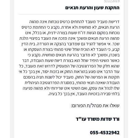
5/11/2019
התקנת שעון והרעת תנאים
דרישת מעביד מעובד להחתים כרטיס נוכחות אינה מהווה
הרעת תנאים, לא מוחשית ולא אחרת. נקבע כי החתמת כרטיס
נוכחות במקום הגשת דו"ח שעות בצורה ידנית, או בכלל, אינו
מהווה הרעת תנאים ומשכך אינה מזכה את העובד בפיצויי הלנת
שכר. אי אפשר להגיד גם שמדובר בהצקה או הטרדה. בית הדין
קבע, כי העובד לא הוכיח שחל שינוי מהותי בצורת העסקתו או
בשכרו, ומשכך לא מדובר בהרעת תנאים מוחשית. נקבע כי
כאשר השינוי היחיד שחל הוא בצורת דיווח שעות העבודה, דבר
שהוא חלק של הפררוגטיבה של המעסיק לדרוש זאת מעובד, כל
עוד הדבר אינו פוגע בהוראות החוק או בזכות יסוד, אין בכך כל אי
תקינות או הפרשה של החוק. מעביד יכול לשנות תניה בהסכם
העבודה שאינה תנאי מהותי, במסגרת הפררוגטיבה הניהולית
שלו לנהל את עסקו, ואם השינוי אינו שרירותי ולא מהווה פגיעה
בלתי סבירה בזכויות העובד, אין בכך כל בעיה.
שאלו את מנהל/ת הפורום:
ורד שדות משרד עו"ד
055-4532942