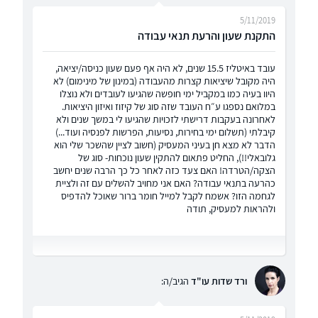
5/11/2019
התקנת שעון והרעת תנאי עבודה
עובד באיטליז 15.5 שנים, לא היה אף פעם שעון כניסה/יציאה,
היה מקובל שיציאות קצרות מהעבודה (במינון של מינימום) לא
היוו בעיה כמו במקביל ימי חופשה שהגיעו לעובדים ולא נוצלו
במלואם נספגו ע״ח העובד שזה סוג של קיזוז ואיזון היציאות.
לאחרונה בעקבות דרישתי לזכויות שהגיעו לי במשך שנים ולא
קיבלתי (תשלום ימי בחירות, נסיעות, הפרשות לפנסיה ועוד...)
הדבר לא מצא חן בעיני המעסיק (חשוב לציין שהשכר שלי הוא
גלובאלי!!), החליט פתאום להתקין שעון נוכחות- סוג של
הצקה/הטרדה! האם צעד כזה לאחר כל כך הרבה שנים יחשב
כהרעה בתנאי עבודה? האם אני מחויב להשלים עם זה ולציית
לגחמה הזו? אשמח לקבל למייל חומר ברור שאוכל להדפיס
ולהראות למעסיק, תודה
ורד שדות עו"ד
הגיב/ה: