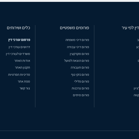
ין לפי עיר
פורומים משפטיים
כלים ושירותים
ב
פורום דיני משפחה
פרסום עורכי דין
ע
פורום דיני עבודה
דרושים עורכי דין
פורום מקרקעין
משרדים לעורכי דין
פורום הוצאה לפועל
אודות האתר
פורום תעבורה
תקנון האתר
פורום נזקי גוף
מדיניות הפרטיות
פורום פלילי
מפת אתר
ציון
פורום צרכנות
צור קשר
ווה
פורום מיסים