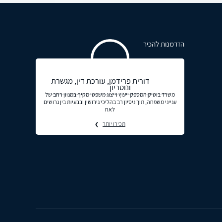
הזדמנות להכיר
דורית פרידמן, עורכת דין, מגשרת
ונוטריון
משרד בוטיק המספק ייעוץ וייצוג משפטי מקיף במגוון רחב של
ענייני משפחה, תוך ניסיון רב בהליכי גירושין ובבעיות בין גרושים
לאח
תכירו יותר