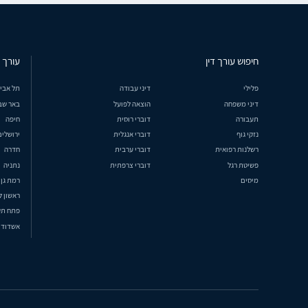
חיפוש עורך דין
עורך ד
פלילי
דיני עבודה
תל אבי
דיני משפחה
הוצאה לפועל
באר שב
תעבורה
דוברי רוסית
חיפה
נזקי גוף
דוברי אנגלית
ירושלים
רשלנות רפואית
דוברי ערבית
חדרה
פשיטת רגל
דוברי צרפתית
נתניה
מיסים
רמת גן
ראשון ל
פתח תק
אשדוד