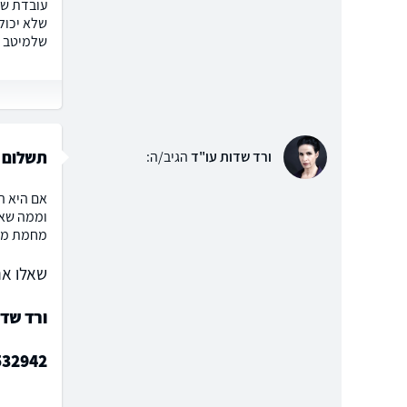
שלא יכול
שלמיטב ה
תשלום י
ורד שדות עו"ד
הגיב/ה:
אם היא ה
וממה שאנ
מחמת מצב
שאלו את
ורד שד
532942