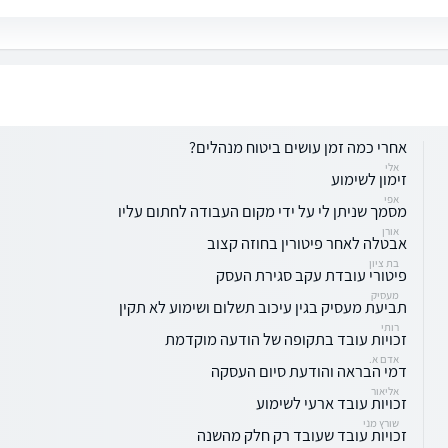
אחרי כמה זמן עושים ביטוח מנהלים?
אלי
זימון לשימוע
אפי
מסמך שניתן לי על ידי מקום העבודה לחתום עליו
אורן
אבטלה לאחר פיטורין בחוזה קצוב
בת ציון
פיטורי עובדת עקב סגירת העסק
מעסיק
תביעת מעסיק בגין עיכוב תשלום ושימוע לא תקין
רותי
זכויות עובד בתקופה של הודעה מוקדמת
אדם א.
דמי הבראה והודעת סיום העסקה
אליאור
זכויות עובד ארעי לשימוע
שורץ מני
זכויות עובד שעובד רק חלק מהשנה