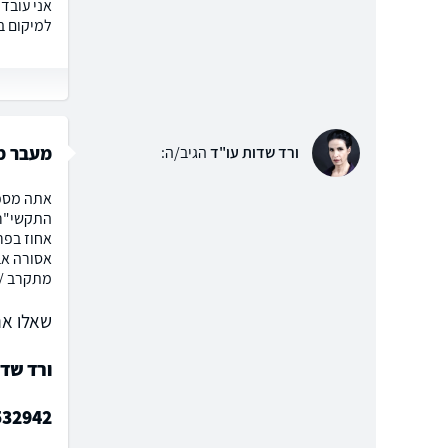
אני עובד
למיקום ב
מעבר מק
ורד שדות עו"ד
הגיב/ה:
אתה מספק
התקשי"ר 
אחוז בפר
אסורה אב
מתקרב / 
שאלו את
ורד שד
532942