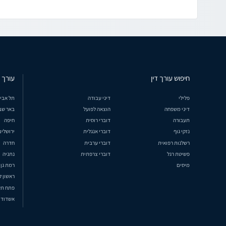
חיפוש עורך דין
עורך ד
פלילי
דיני עבודה
תל אבי
דיני משפחה
הוצאה לפועל
באר שב
תעבורה
דוברי רוסית
חיפה
נזקי גוף
דוברי אנגלית
ירושלים
רשלנות רפואית
דוברי ערבית
חדרה
פשיטת רגל
דוברי צרפתית
נתניה
מיסים
רמת גן
ראשון ל
פתח תק
אשדוד