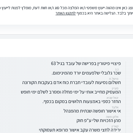
ג כאן אינו מהווה ייעוץ משפטי ו/או המלצה מכל סוג ו/או חוות דעת, מומלץ לפנות לייעו
ותך בלבד. הגלישה באתר היא בכפוף
לתקנון האתר
פיצויי פיטורין בפרישה של עובד בגיל 63
נ.ג
שכר גלובלי שלפעמים יורד מהמינימום.
מישל.ת
תשלום נסיעות לעובדי חברת כוח אדם בעקבות הקורונה
מעיין
המעסיק מחייב אותי על ימי מחלה ומסרב לשלם ימי חופש
יגאל שגיא
החזר כספי באמצעות תלושים במקום בכסף.
אלעד
אי אישור חופשה שנתית מהמנהל
אלקן משה
מהן הזכויות שלי ע"פ חוק
קארין
ירידה לחצי משרה עקב אישור מרופא תעסוקתי