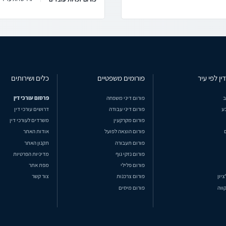
ין לפי עיר
פורומים משפטיים
כלים ושירותים
ב
פורום דיני משפחה
פרסום עורכי דין
ע
פורום דיני עבודה
דרושים עורכי דין
פורום מקרקעין
משרדים לעורכי דין
פורום הוצאה לפועל
אודות האתר
פורום תעבורה
תקנון האתר
פורום נזקי גוף
מדיניות הפרטיות
פורום פלילי
מפת אתר
ציון
פורום צרכנות
צור קשר
ווה
פורום מיסים