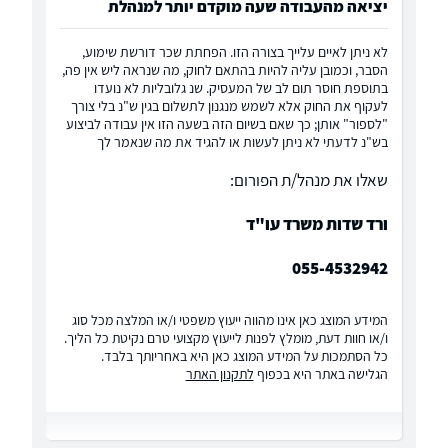
יציאה מהעבודה שעה מוקדם יותר למנהלת
לא ניתן לאיים עלייך בצורה הזו. הפחתת שכר דורשת שימוע,
הסבר, וכמובן עליה להיות בהתאם לחוק, מה שנראה ליש אין פה,
בתוספת חוסר תום לב של המעסיק. שנ גלובליות לא נועדו
לעקוף את החוק אלא לשמש מנגנון לתשלום בגין ש"נ בלי צורך
"לספור" אותן; כך שאם בשיום הזה בשעה הזו אין עבודה לביצוע
בש"נ לדעתי לא ניתן לעשות או להגיד את מה שנאמר לך
שאלו את מנהל/ת הפורום:
ורד שדות משרד עו"ד
055-4532942
המידע המוצג כאן אינו מהווה ייעוץ משפטי ו/או המלצה מכל סוג
ו/או חוות דעת, מומלץ לפנות לייעוץ מקצועי טרם נקיטת כל הליך.
כל הסתמכות על המידע המוצג כאן היא באחריותך בלבד.
הגלישה באתר היא בכפוף
לתקנון האתר