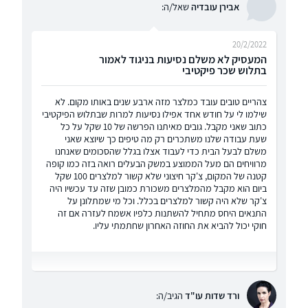
אבירן עובדיה
שאל/ה:
20/2/2022
המעסיק לא משלם נסיעות בניגוד לאמור
בתלוש שכר פיקטיבי
צהריים טובים עובד כמלצר מזה ארבע שנים באותו מקום. לא
שילמו לי על חודש אחד אפילו נסיעות למרות שבתלוש הפיקטיבי
כתוב שאני מקבל. גובים מאיתנו הפרשה של 10 שקל על כל
שעת עבודה שלנו משתכרים רק מה טיפים כך שיוצא שאני
משלם לבעל הבית כדי לעבוד אצלו בגלל שהסכומים שאנחנו
מרוויחים הם מעל הממוצע במשק הבעלים רואה בזה כמו קופה
קטנה של המקום, צ'קר חיצוני שלא קשור למלצרים 100 שקל
ביום הוא מקבל מהמלצרים משכורת כמובן שזה עד עכשיו היה
צ'קר שלא היה קשור למלצרים בכלל. וכל מי שמתלונן על
התנאים היחס מתחיל להשתנות כלפיו אשמח לעזרה אם זה
חוקי יכול להביא את החוזה האחרון שחתמתי עליו.
ורד שדות עו"ד
הגיב/ה: