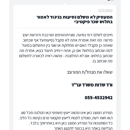
22/2/2022
המעסיק לא משלם נסיעות בניגוד לאמור
בתלוש שכר פיקטיבי
חייבים לשלם דמי נסיעה. סוגייתהטיפים מורכבת ודורשת יעוץ
פרטני. מה זאת אומרת אתה לא מקבל נסיעותעל אף שכתוב
שאתה כן מקבל? האם יש מחלוקת או שוני בין התשלום בפועל
למה שכתוב בתלוש? אם כן, אתה י=חייב תיעוד בנוא, אחרת מה
שכתוב בתלוש- אם לא התלוננת - מהווה ראיה לכאורה לתשלום
מה שכתוב בו.
שאלו את מנהל/ת הפורום:
ורד שדות משרד עו"ד
055-4532942
המידע המוצג כאן אינו מהווה ייעוץ משפטי ו/או המלצה מכל סוג
ו/או חוות דעת, מומלץ לפנות לייעוץ מקצועי טרם נקיטת כל הליך.
כל הסתמכות על המידע המוצג כאן היא באחריותך בלבד.
הגלישה באתר היא בכפוף
לתקנון האתר