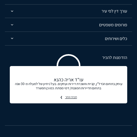
עורך דין לפי עיר
פורומים משפטיים
כלים ושירותים
הזדמנות להכיר
עו"ד אריה כהנא
עוסק בתחום הנדל"ן, קניית והשכרת דירות ועסקים. בעל ניסיון של למעלה מ-30 שנה
בתחום הדיירות המוגנת/ דמי מפתח. כמו כן המשרד
תכירו יותר