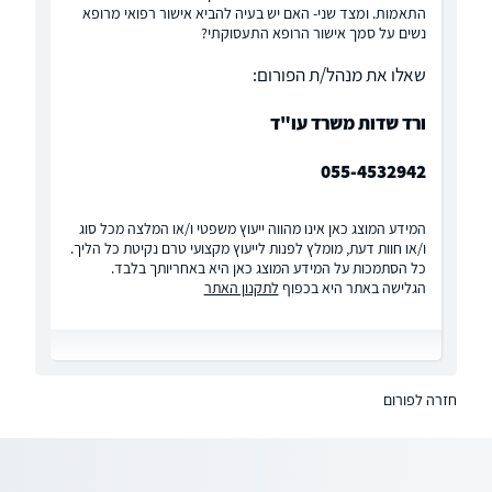
התאמות. ומצד שני- האם יש בעיה להביא אישור רפואי מרופא
נשים על סמך אישור הרופא התעסוקתי?
שאלו את מנהל/ת הפורום:
ורד שדות משרד עו"ד
055-4532942
המידע המוצג כאן אינו מהווה ייעוץ משפטי ו/או המלצה מכל סוג
ו/או חוות דעת, מומלץ לפנות לייעוץ מקצועי טרם נקיטת כל הליך.
כל הסתמכות על המידע המוצג כאן היא באחריותך בלבד.
הגלישה באתר היא בכפוף
לתקנון האתר
חזרה לפורום