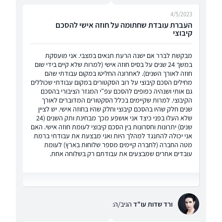
4/5/2023
העברת עובדת שחתומה על חוזה אישי להסכם
קיבוצי
מבקשת לברר אם ישנה הרעת תנאים במצבי. אני מועסקת
במשך 24 שנים על בסיס חוזה אישי (למרות שלא קיים בידי שום
חוזה לאורך השנים). לאחרונה החליטו במקום עבודתי שהם
מחילים הסכם קיבוצי על רוב הסקטורים במקום עבודתי שכוללים
גם אותי ושנהיה כפופים להסכם עפ"י המגזר הציבורי בהסכם
הקיבוצי. למרות שקיימים בכלל הסקטורים המדוברים לאורך
שנים חלק שהיו בהסכם קיבוצי וחלק שהיו בחוזה אישי. יש לציין
שלא העלו בפני כיצד אני אושפע מכך מבחינת ותק השנים (24
שנים) יתרונות וחסרונות בין הסכם קיבוצי לעומת חוזה אישי. האם
אני יכולה להתנגד למהלך היות ואני מבצעת את עבודתי ברמת
מטה החברה (לחברה קיימים מספר שלוחות בארץ) לעומת
עובדים אחרים שמבצעים את עבודתם רק בשלוחה אחת.
ורד שדות עו"ד
הגיב/ה: