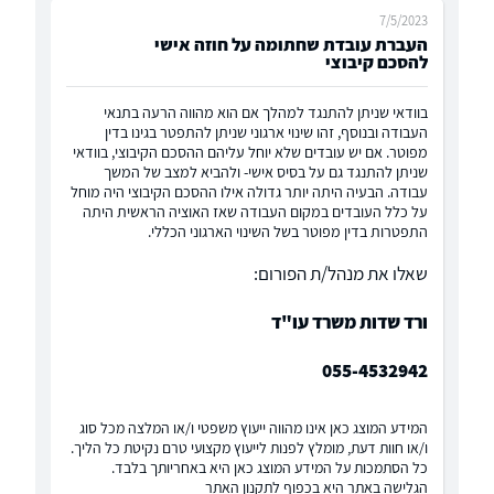
7/5/2023
העברת עובדת שחתומה על חוזה אישי
להסכם קיבוצי
בוודאי שניתן להתנגד למהלך אם הוא מהווה הרעה בתנאי
העבודה ובנוסף, זהו שינוי ארגוני שניתן להתפטר בגינו בדין
מפוטר. אם יש עובדים שלא יוחל עליהם ההסכם הקיבוצי, בוודאי
שניתן להתנגד גם על בסיס אישי- ולהביא למצב של המשך
עבודה. הבעיה היתה יותר גדולה אילו ההסכם הקיבוצי היה מוחל
על כלל העובדים במקום העבודה שאז האוציה הראשית היתה
התפטרות בדין מפוטר בשל השינוי הארגוני הכללי.
שאלו את מנהל/ת הפורום:
ורד שדות משרד עו"ד
055-4532942
המידע המוצג כאן אינו מהווה ייעוץ משפטי ו/או המלצה מכל סוג
ו/או חוות דעת, מומלץ לפנות לייעוץ מקצועי טרם נקיטת כל הליך.
כל הסתמכות על המידע המוצג כאן היא באחריותך בלבד.
הגלישה באתר היא בכפוף
לתקנון האתר