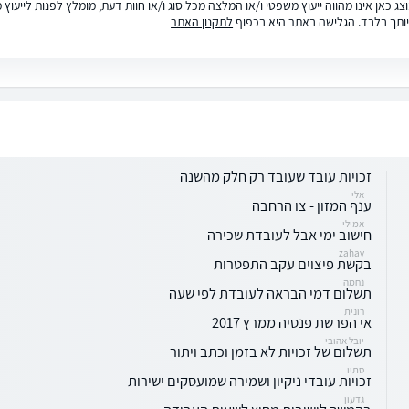
ג כאן אינו מהווה ייעוץ משפטי ו/או המלצה מכל סוג ו/או חוות דעת, מומלץ לפנות לייעו
ותך בלבד. הגלישה באתר היא בכפוף
לתקנון האתר
זכויות עובד שעובד רק חלק מהשנה
אלי
ענף המזון - צו הרחבה
אמילי
חישוב ימי אבל לעובדת שכירה
zahav
בקשת פיצוים עקב התפטרות
נחמה
תשלום דמי הבראה לעובדת לפי שעה
רונית
אי הפרשת פנסיה ממרץ 2017
יובל אהובי
תשלום של זכויות לא בזמן וכתב ויתור
סתיו
זכויות עובדי ניקיון ושמירה שמועסקים ישירות
גדעון