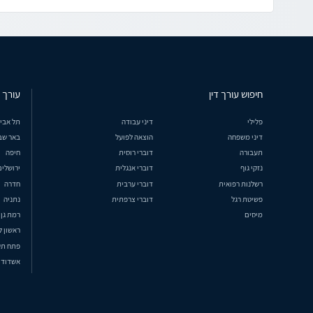
חיפוש עורך דין
עורך ד
פלילי
דיני עבודה
תל אבי
דיני משפחה
הוצאה לפועל
באר שב
תעבורה
דוברי רוסית
חיפה
נזקי גוף
דוברי אנגלית
ירושלים
רשלנות רפואית
דוברי ערבית
חדרה
פשיטת רגל
דוברי צרפתית
נתניה
מיסים
רמת גן
ראשון ל
פתח תק
אשדוד