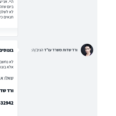
תנאים כי
בונוסים
ורד שדות משרד עו"ד
הגיב/ה:
אלא בונוס
שאלו את
ורד שד
532942