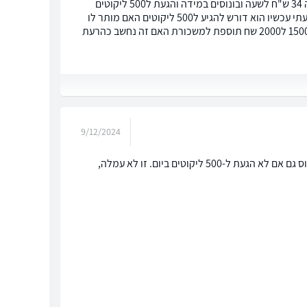
היי. אני עובד בתור מלקט במחסן כ8 חודשים לפי מה שסוכם בראיון עבודה שהשכר יהיה 34 ש"ח לשעה ובונוסים במידה והגעת ל500 ליקוטים
ביום שזה לא כזה פשוט ואף פעם לא הגעתי עד עכשיו שילמו את הבונוסים גם אם לא הגעתי עכשיו הוא דורש להגיע ל500 ליקוטים האם מותר לו
לא לשלם את הבונוס במידה ולא הגעתי. במידה והא מוריד את הבונוס בסביבות זה בין 1500 ל2000 שח תוספת למשכורת האם זה נחשב כהרעת
9/12/2024
לא נחשב להרעת תנאים. בונוס הוא תנאי שנתון לשיקול דעת המעסיק וכולל תשלום בונוס גם אם לא הגעת ל-500 ליקוטים ביום. זו לא עמלה,