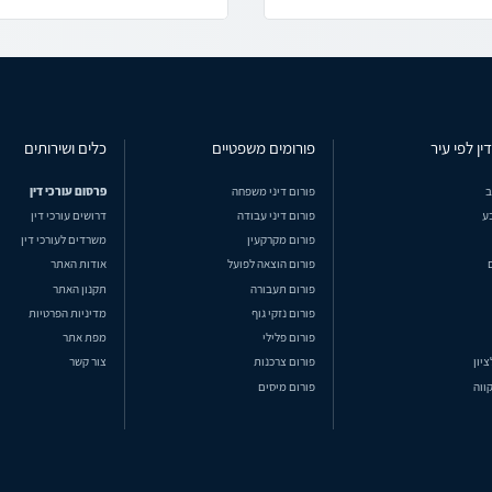
ין לפי עיר
פורומים משפטיים
כלים ושירותים
ב
פורום דיני משפחה
פרסום עורכי דין
ע
פורום דיני עבודה
דרושים עורכי דין
פורום מקרקעין
משרדים לעורכי דין
פורום הוצאה לפועל
אודות האתר
פורום תעבורה
תקנון האתר
פורום נזקי גוף
מדיניות הפרטיות
פורום פלילי
מפת אתר
ציון
פורום צרכנות
צור קשר
ווה
פורום מיסים