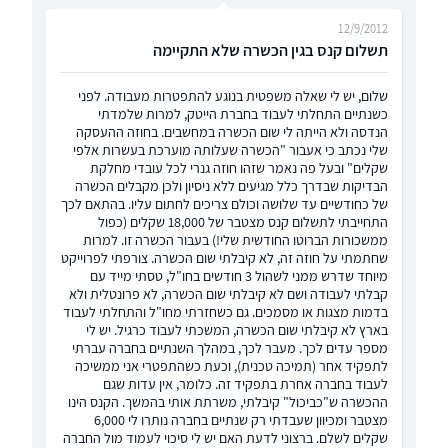
12/9/2012
תשלום קנס בגין הכשרה שלא התקיימה
שלום, יש לי שאלה משפטית בנוגע להתפטרות מעבודה. לפני
כשנתיים התחלתי לעבוד בחברת הייטק, למרות שלמדתי
הנדסה ולא הייתה לי שום הכשרה במחשבים. בחוזה ההעסקה
שלי נכתב כי אעבור "הכשרה שעלותה מוערכת בעשרות אלפי
שקלים" ובעל פה נאמר שזהו חוזה גנרי לכל עובדי מחלקת
הבדיקות שבדרך כלל מגיעים ללא ניסיון ולכן מקבלים הכשרה
של כחודשיים עד שלושה וכולם צריכים לחתום עליו. בהתאם לכך
התחייבתי לתשלום קנס מצטבר של 18,000 שקלים (כפול
ממשכורות הברוטו החודשית שלי!) בעבור הכשרה זו. למרות
שחתמתי על חוזה זה, לא קיבלתי שום הכשרה. צורפתי לפרוייקט
מיוחד שדרש ממני לשהול 3 חודשים בחו"ל, טסתי מייד עם
קבלתי לעבודה ושם לא קיבלתי שום הכשרה, לא פרונטלית ולא
בדמות מצגות או מסמכים. גם כשחזרתי מחו"ל והתחלתי לעבוד
בארץ לא קיבלתי שום הכשרה, המשכתי לעבוד כרגיל. יש לי
מספר עדים לכך. מעבר לכך, במהלך השנתיים בחברה עברתי
לתפקיד אחר (תמיכה טכנית), וכעת כשהתפטרי אני ממשיכה
לעבוד בחברה אחרת בתפקיד זה. כלומר, אין עדות שגם
ההכשרה ש"כביכול" קיבלתי, משרתת אותי בהמשך. הקנס הינו
מצטבר ומכיוון שעבדתי רק שנתיים בחברה נותרו לי 6,000
שקלים לשלם. ברצוני לדעת האם יש לי סיכוי לעמוד מול החברה