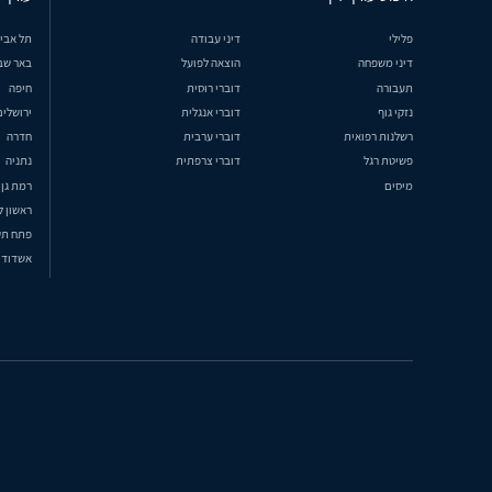
פלילי
דיני עבודה
תל אבי
דיני משפחה
הוצאה לפועל
באר שב
תעבורה
דוברי רוסית
חיפה
נזקי גוף
דוברי אנגלית
ירושלים
רשלנות רפואית
דוברי ערבית
חדרה
פשיטת רגל
דוברי צרפתית
נתניה
מיסים
רמת גן
ראשון ל
פתח תק
אשדוד