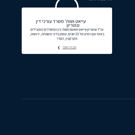
עייאט ושות' משרד עורכי דין
ונוטריון
עו"ד ונוטריון עייאט חאטם ושות' בין המשרדים המובילים
באזור עם ניסיון של 25 שנים, עוסק בדיני משפחה, ירושות,
מקרקעין, הסדר
תכירו יותר