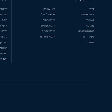
פלילי
דיני עבודה
תל אבי
דיני משפחה
הוצאה לפועל
באר שב
תעבורה
דוברי רוסית
חיפה
נזקי גוף
דוברי אנגלית
ירושלים
רשלנות רפואית
דוברי ערבית
חדרה
פשיטת רגל
דוברי צרפתית
נתניה
מיסים
רמת גן
ראשון ל
פתח תק
אשדוד