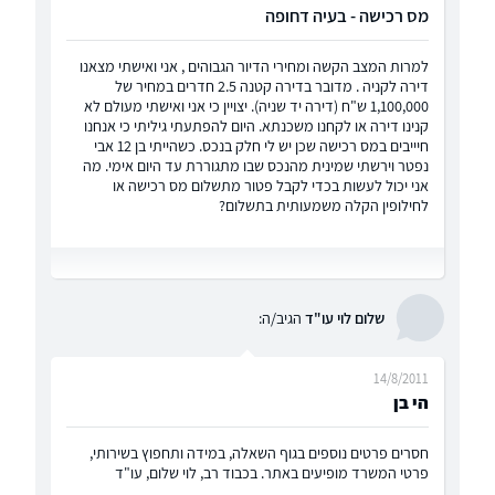
מס רכישה - בעיה דחופה
למרות המצב הקשה ומחירי הדיור הגבוהים , אני ואישתי מצאנו
דירה לקניה . מדובר בדירה קטנה 2.5 חדרים במחיר של
1,100,000 ש"ח (דירה יד שניה). יצויין כי אני ואישתי מעולם לא
קנינו דירה או לקחנו משכנתא. היום להפתעתי גיליתי כי אנחנו
חיייבים במס רכישה שכן יש לי חלק בנכס. כשהייתי בן 12 אבי
נפטר וירשתי שמינית מהנכס שבו מתגוררת עד היום אימי. מה
אני יכול לעשות בכדי לקבל פטור מתשלום מס רכישה או
לחילופין הקלה משמעותית בתשלום?
שלום לוי עו"ד
הגיב/ה:
14/8/2011
הי בן
חסרים פרטים נוספים בגוף השאלה, במידה ותחפוץ בשירותי,
פרטי המשרד מופיעים באתר. בכבוד רב, לוי שלום, עו"ד