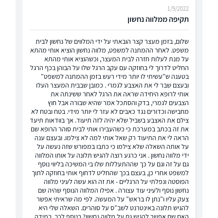
1/9/2022
תקיפה ממלווה נחשון
שלום, בזמן מעצר קצר הובאתי על ידי המלווים של נחשון לבית
משפט. לאחר ההמתנה למשפט, מלווה נחשון הוציא אותי מהתא
על מנת לעלות חזרה לבית המעצר, וכשהוציא אותי מהתא
החליט לדרוך לי בחוזקה עם עקב הרגל שלו על הבוהן בכף הרגל
בטענה ש"עשיתי לו יותר מידי רעש בזמן ההמתנה למשפט"
ובעצם שבר לי את האצבע לגמרי . כמובן שבבית המעצר העלו
אותי לרופא היחידה שראה את הרגל לאחר ששינתה את
הצבעים לגמרי, בדק והסתכל אמר שהיא שבורה אבל חוץ
מחבישה וכדורים נגד כאבים לא עזר לי יותר מידי. בטח ובטח לא
צילם את האצבע בשביל שלא יהיה לזה תיעוד. אך בוודאות תיעד
את זה בכתב במערכת כי כשהעבירו אותי לבית סוהר הרופא שם
הראה לי את התיעוד רק שאל אותי למה לא צילמו. ובעצם ענה
על אותה השאלה שלא צילמו כי כתבו במפורש שזה נעשה על
ידי מלווה נחשון . אני כרגע רוצה להגיש תלונה על אותו המלווה
גם על זה וגם על כך שההתעללות שלו בי המשיכה בליווי נוסף
למשפט אחרי כן, בעצם בכך שהחליט לדחוף אותי בחוזקה לתוך
הפוסטה ונפלתי על הרגליים - את זה הוא עשה לעיני מלווה
נחשון נוסף ולעיני עוד עצורה . אפילו המלווה הנוסף שהיה שם
צעק עליו ו"נתן לו בראש" על המעשה. לפי מה שראיתי אפשר
להגיש תלונה באינטרנט לשב"ס על סוהרים. השאלה שלי היא
האם שם אפשר להגיש גם על מלווה נחשון? בנוסף לכך, במידה