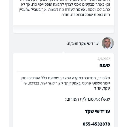
וכן- באתר מבקשים ממני לצרף לתלונה טופס ייפוי כוח. אך לא
כתוב למי ולמה . אשמח לעזרה מה לעשות ואיך בשביל שהעניין
הזה באמת יטופל ובחומרה. תודה
עו"ד שי שקד
הגיב/ה:
4/9/2022
מענה
שלום רב, המדובר במקרה המצריך שמיעת כלל הפרטים ומתן
ייעוץ משפטי פרטני. באפשרותך ליצור קשר ישיר. בברכה, שי
שקד, עו"ד
שאלו את מנהל/ת הפורום:
עו"ד שי שקד
055-4532878