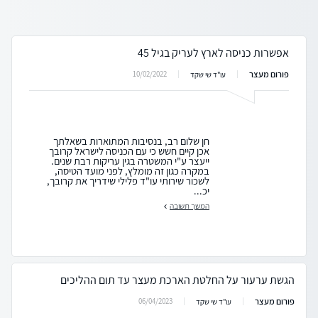
אפשרות כניסה לארץ לעריק בגיל 45
פורום מעצר
10/02/2022
עו"ד שי שקד
חן שלום רב, בנסיבות המתוארות בשאלתך
אכן קיים חשש כי עם הכניסה לישראל קרובך
ייעצר ע"י המשטרה בגין עריקות רבת שנים.
במקרה כגון זה מומלץ, לפני מועד הטיסה,
לשכור שירותי עו"ד פלילי שידריך את קרובך,
יכ...
המשך תשובה
הגשת ערעור על החלטת הארכת מעצר עד תום ההליכים
פורום מעצר
06/04/2023
עו"ד שי שקד